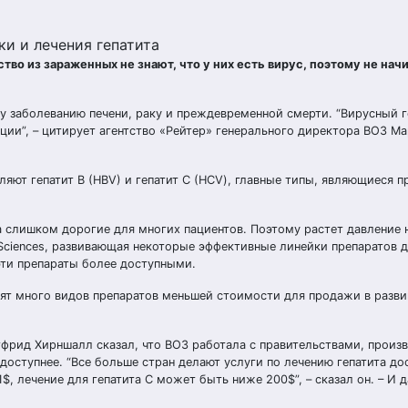
и и лечения гепатита
тво из зараженных не знают, что у них есть вирус, поэтому не на
му заболеванию печени, раку и преждевременной смерти. “Вирусный г
ции”, – цитирует агентство «Рейтер» генерального директора ВОЗ Ма
яют гепатит B (HBV) и гепатит С (HCV), главные типы, являющиеся 
а слишком дорогие для многих пациентов. Поэтому растет давление 
 Sciences, развивающая некоторые эффективные линейки препаратов 
эти препараты более доступными.
дят много видов препаратов меньшей стоимости для продажи в разв
фрид Хирншалл сказал, что ВОЗ работала с правительствами, произ
доступнее. “Все больше стран делают услуги по лечению гепатита д
, лечение для гепатита С может быть ниже 200$”, – сказал он. – И 