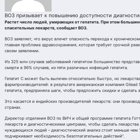
ВОЗ призывает к повышению доступности диагностик
Растет число людей, умирающих от гепатита. При этом большинс
спасительных лекарств, сообщает ВОЗ.
ВОЗ заявляет, что вирус влечет опасность перехода к хроническо
главная проблема здравоохранения, которая требует срочной реак
своем заявлении.
Из 325 млн случаев заболеваний гепатитом большинство представл
смерти в 96% случаев, из пяти различных инфекций гепатита.
Гепатит С может быть вылечен относительно быстро, но лекарств
фармпроизводителей: в результате американская компания Gilead
гепатита, предприняла шаги, чтобы предложить скидки и сделать 
Это касается и индийских производителей лекарств: они произво
странах.
Директор отделения ВОЗ по ВИЧ и общей программе гепатита Готт
лекарств и диагностическими центрами, чтобы сделать лекарства 
нуждающихся людей – диагностический анализ стоит меньше чем 1$
подчеркивают необходимость безотлагательных действий”.