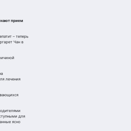
чинают прием
епатит – теперь
ргарет Чан в
причиной
на
для лечения
ивающихся
водителями
оступными для
данные ясно