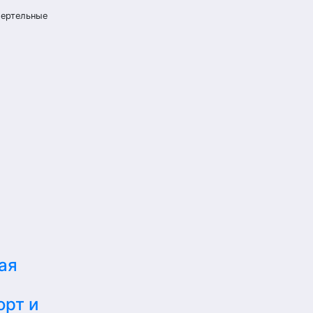
мертельные
ая
орт и