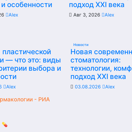
 и особенности
подход XXI века
026
Alex
Авг 3, 2026
Alex
Новости
 пластической
Новая современ
и — что это: виды
стоматология:
критерии выбора и
технологии, комф
ности
подход XXI века
26
Alex
03.08.2026
Alex
армакологии - РИА
 💊