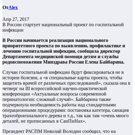
От
Alex
Апр 27, 2017
В России стартует национальный проект по госпитальной
инфекции
В России начинается реализация национального
приоритетного проекта по выявлению, профилактике и
лечению госпитальной инфекции, сообщила директор
Департамента медицинской помощи детям и службы
родовспоможения Минздрава России Елена Байбарина.
Случаи госпитальной инфекции будут фиксироваться не в
истории болезни, а «в специальные карты проекта, чтобы
защитить врачей от различных преследований», сказала она в
четверг на III всероссийской научно-практической
конференции «Актуальные вопросы современной
перинатологии: сложный случай». Байбарина также
подчеркнула необходимость работы над стандартными
операционными процедурами: постановка катетера, санация
трахеобронхиального дерева и т.д., так как там «очень много
деталей, не прописанных в СанПиНах».
Президент РАСПМ Николай Володин сообщил, что на