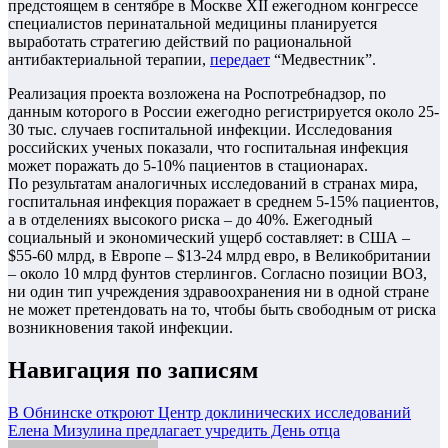
предстоящем в сентябре в Москве XII ежегодном конгрессе
специалистов перинатальной медицины планируется
выработать стратегию действий по рациональной
антибактериальной терапии,
передает
“Медвестник”.
Реализация проекта возложена на Роспотребнадзор, по
данным которого в России ежегодно регистрируется около 25-
30 тыс. случаев госпитальной инфекции. Исследования
российских ученых показали, что госпитальная инфекция
может поражать до 5-10% пациентов в стационарах.
По результатам аналогичных исследований в странах мира,
госпитальная инфекция поражает в среднем 5-15% пациентов,
а в отделениях высокого риска – до 40%. Ежегодный
социальный и экономический ущерб составляет: в США –
$55-60 млрд, в Европе – $13-24 млрд евро, в Великобритании
– около 10 млрд фунтов стерлингов. Согласно позиции ВОЗ,
ни один тип учреждения здравоохранения ни в одной стране
не может претендовать на то, чтобы быть свободным от риска
возникновения такой инфекции.
Навигация по записям
В Обнинске откроют Центр доклинических исследований
Елена Мизулина предлагает учредить День отца