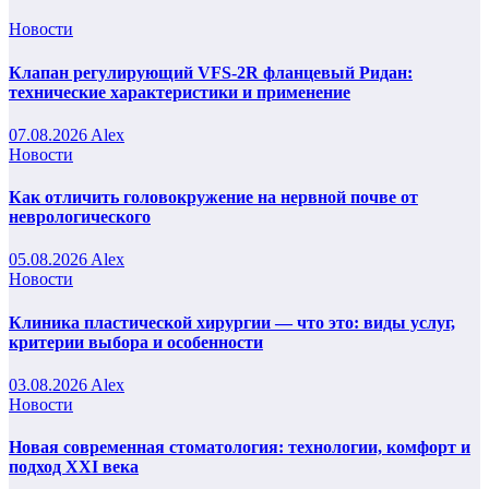
Новости
Клапан регулирующий VFS-2R фланцевый Ридан:
технические характеристики и применение
07.08.2026
Alex
Новости
Как отличить головокружение на нервной почве от
неврологического
05.08.2026
Alex
Новости
Клиника пластической хирургии — что это: виды услуг,
критерии выбора и особенности
03.08.2026
Alex
Новости
Новая современная стоматология: технологии, комфорт и
подход XXI века