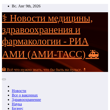
Перейти
Вс. Авг 9th, 2026
к
содержимому
⚕️ Новости медицины,
здравоохранения и
фармакологии - РИА
АМИ (АМИ-ТАСС) 🚑
🏥 Всё что нужно знать, что бы быть на пульсе. 💊
Новости
Все о вакцинах
Здравоохранение
Наука
Бизнес