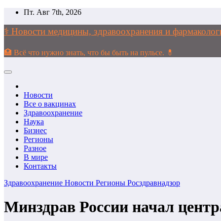
Перейти
Пт. Авг 7th, 2026
к
содержимому
⚕️ Новости медицины, здравоохранения и фармако
🏥 Всё что нужно знать, что бы быть на пульсе. 💊
Новости
Все о вакцинах
Здравоохранение
Наука
Бизнес
Регионы
Разное
В мире
Контакты
Здравоохранение
Новости
Регионы
Росздравнадзор
Минздрав России начал центр