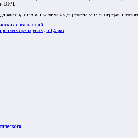
ии ВИЧ.
а заявил, что эта проблема будет решена за счет перераспредел
цинских организаций
ропных препаратах до 1,5 раз
гического