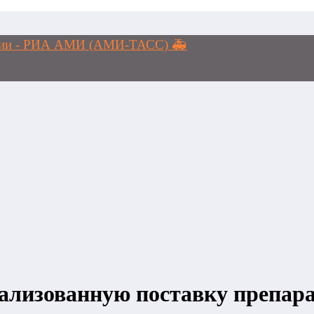
логии - РИА АМИ (АМИ-ТАСС) 🚑
ализованную поставку препар