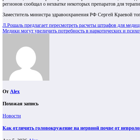
регионов сообщал о нехватке некоторых препаратов для терап
Заместитель министра здравоохранения РФ Сергей Краевой тогд
Навигация
Л.Рошаль предлагает пересмотреть расчеты штрафов для меди
Медики могут увеличить потребность в наркотических и психот
по
записям
От
Alex
Похожая запись
Новости
Как отличить головокружение на нервной почве от невроло