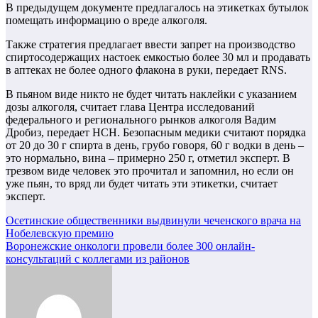
В предыдущем документе предлагалось на этикетках бутылок
помещать информацию о вреде алкоголя.
Также стратегия предлагает ввести запрет на производство
спиртосодержащих настоек емкостью более 30 мл и продавать
в аптеках не более одного флакона в руки, передает RNS.
В пьяном виде никто не будет читать наклейки с указанием
дозы алкоголя, считает глава Центра исследований
федерального и регионального рынков алкоголя Вадим
Дробиз, передает НСН. Безопасным медики считают порядка
от 20 до 30 г спирта в день, грубо говоря, 60 г водки в день –
это нормально, вина – примерно 250 г, отметил эксперт. В
трезвом виде человек это прочитал и запомнил, но если он
уже пьян, то вряд ли будет читать эти этикетки, считает
эксперт.
Навигация
Осетинские общественники выдвинули чеченского врача на
Нобелевскую премию
по
Воронежские онкологи провели более 300 онлайн-
записям
консультаций с коллегами из районов