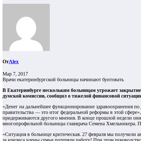
От
Alex
Мар 7, 2017
Врачи екатеринбургской больницы начинают бунтовать
В Екатеринбурге нескольким больницам угрожает закрытие
думской комиссии, сообщил о тяжелой финансовой ситуаци
«Денег на дальнейшее функционирование здравоохранения по 
правительства — это итог федеральной реформы в этой сфере
придерживаются другого мнения. В конце прошлой недели они
многопрофильной больницы главврача Семена Хмельникера. По
«Ситуация в больнице критическая. 27 февраля мы получили ава
за кризиса члены семьи потеряли работу! При этом руководство