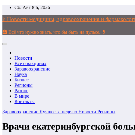
Перейти
Сб. Авг 8th, 2026
к
содержимому
⚕️ Новости медицины, здравоохранения и фармако
🏥 Всё что нужно знать, что бы быть на пульсе. 💊
Новости
Все о вакцинах
Здравоохранение
Наука
Бизнес
Регионы
Разное
В мире
Контакты
Здравоохранение
Лучшее за неделю
Новости
Регионы
Врачи екатеринбургской бол