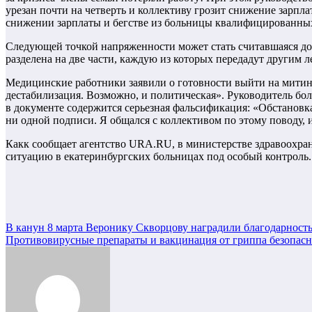
урезан почти на четверть и коллективу грозит снижение зарпл
снижении зарплаты и бегстве из больницы квалифицированных
Следующей точкой напряженности может стать считавшаяся до 
разделена на две части, каждую из которых передадут другим
Медицинские работники заявили о готовности выйти на митин
дестабилизация. Возможно, и политическая». Руководитель бол
в документе содержится серьезная фальсификация: «Обстановка
ни одной подписи. Я общался с коллективом по этому поводу, и
Какк сообщает агентство URA.RU, в министерстве здравоохра
ситуацию в екатеринбургских больницах под особый контроль. 
Навигация
В канун 8 марта Веронику Скворцову наградили благодарность
Противовирусные препараты и вакцинация от гриппа безопас
по
записям