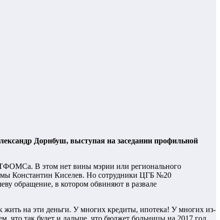
лександр Дорнбуш, выступая на заседании профильной
о ТФОМСа. В этом нет вины мэрии или регионального
думы Константин Киселев. Но сотрудники ЦГБ №20
ву обращение, в котором обвиняют в развале
 жить на эти деньги. У многих кредиты, ипотека! У многих из-
м, что так будет и дальше, что бюджет больницы на 2017 год