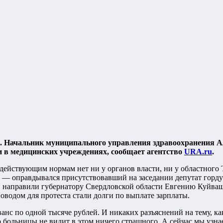
. Начальник муниципального управления здравоохранения А
и в медицинских учреждениях, сообщает агентство
URA.ru
.
действующим нормам нет ни у органов власти, ни у областног
», — оправдывался присутствовавший на заседании депутат гор
 направили губернатору Свердловской области Евгению Куйваше
водом для протеста стали долги по выплате зарплаты.
нс по одной тысяче рублей. И никаких разъяснений на тему, как
 больницы не видит в этом ничего страшного. А сейчас мы узнае