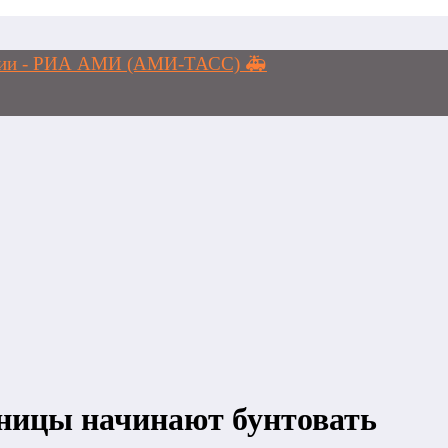
логии - РИА АМИ (АМИ-ТАСС) 🚑
ьницы начинают бунтовать