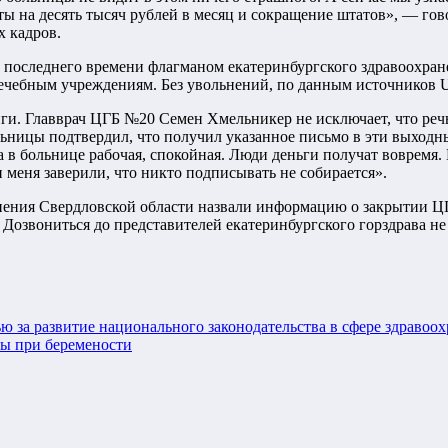
аты на десять тысяч рублей в месяц и сокращение штатов», — го
 кадров.
последнего времени флагманом екатеринбургского здравоохранен
 лечебным учреждениям. Без увольнений, по данным источников 
ги. Главврач ЦГБ №20 Семен Хмельникер не исключает, что реч
ьницы подтвердил, что получил указанное письмо в эти выходны
 в больнице рабочая, спокойная. Люди деньги получат вовремя.
 меня заверили, что никто подписывать не собирается».
нения Свердловской области назвали информацию о закрытии Ц
Дозвониться до представителей екатеринбургского горздрава не 
ю за развитие национального законодательства в сфере здравоо
ны при беремености