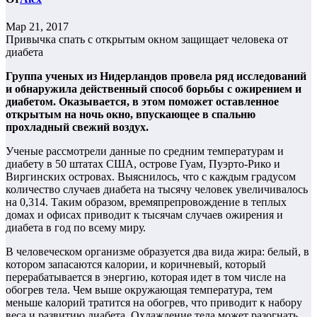
Мар 21, 2017
Привычка спать с открытым окном защищает человека от
диабета
Группа ученых из Нидерландов провела ряд исследований
и обнаружила действенный способ борьбы с ожирением и
диабетом. Оказывается, в этом поможет оставленное
открытым на ночь окно, впускающее в спальню
прохладный свежий воздух.
Ученые рассмотрели данные по средним температурам и
диабету в 50 штатах США, острове Гуам, Пуэрто-Рико и
Виргинских островах. Выяснилось, что с каждым градусом
количество случаев диабета на тысячу человек увеличивалось
на 0,314. Таким образом, времяпрепровождение в теплых
домах и офисах приводит к тысячам случаев ожирения и
диабета в год по всему миру.
В человеческом организме образуется два вида жира: белый, в
котором запасаются калории, и коричневый, который
перерабатывается в энергию, которая идет в том числе на
обогрев тела. Чем выше окружающая температура, тем
меньше калорий тратится на обогрев, что приводит к набору
веса и развитию диабета. Охлаждение тела может разогнать