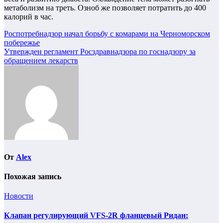
метаболизм на треть. Озноб же позволяет потратить до 400
калорий в час.
Навигация
Роспотребнадзор начал борьбу с комарами на Черноморском
побережье
по
Утвержден регламент Росздравнадзора по госнадзору за
записям
обращением лекарств
От
Alex
Похожая запись
Новости
Клапан регулирующий VFS-2R фланцевый Ридан: