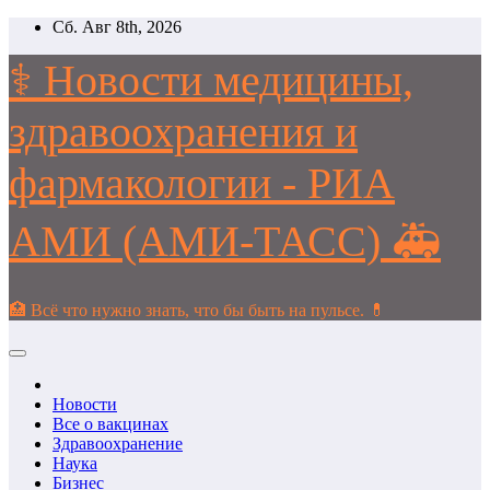
Перейти
Сб. Авг 8th, 2026
к
содержимому
⚕️ Новости медицины,
здравоохранения и
фармакологии - РИА
АМИ (АМИ-ТАСС) 🚑
🏥 Всё что нужно знать, что бы быть на пульсе. 💊
Новости
Все о вакцинах
Здравоохранение
Наука
Бизнес