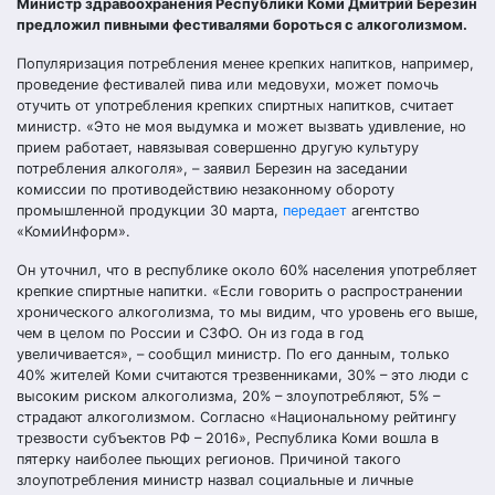
Министр здравоохранения Республики Коми Дмитрий Березин
предложил пивными фестивалями бороться с алкоголизмом.
Популяризация потребления менее крепких напитков, например,
проведение фестивалей пива или медовухи, может помочь
отучить от употребления крепких спиртных напитков, считает
министр. «Это не моя выдумка и может вызвать удивление, но
прием работает, навязывая совершенно другую культуру
потребления алкоголя», – заявил Березин на заседании
комиссии по противодействию незаконному обороту
промышленной продукции 30 марта,
передает
агентство
«КомиИнформ».
Он уточнил, что в республике около 60% населения употребляет
крепкие спиртные напитки. «Если говорить о распространении
хронического алкоголизма, то мы видим, что уровень его выше,
чем в целом по России и СЗФО. Он из года в год
увеличивается», – сообщил министр. По его данным, только
40% жителей Коми считаются трезвенниками, 30% – это люди с
высоким риском алкоголизма, 20% – злоупотребляют, 5% –
страдают алкоголизмом. Согласно «Национальному рейтингу
трезвости субъектов РФ – 2016», Республика Коми вошла в
пятерку наиболее пьющих регионов. Причиной такого
злоупотребления министр назвал социальные и личные