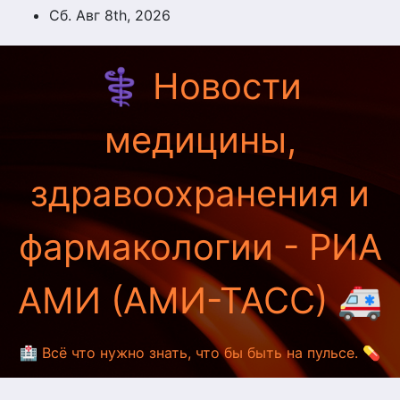
Перейти
Сб. Авг 8th, 2026
к
содержимому
⚕️ Новости
медицины,
здравоохранения и
фармакологии - РИА
АМИ (АМИ-ТАСС) 🚑
🏥 Всё что нужно знать, что бы быть на пульсе. 💊