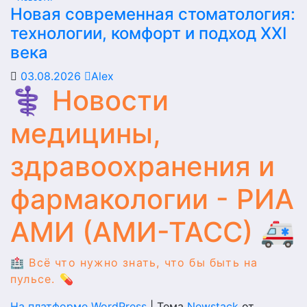
Новая современная стоматология:
технологии, комфорт и подход XXI
века
03.08.2026
Alex
⚕️ Новости
медицины,
здравоохранения и
фармакологии - РИА
АМИ (АМИ-ТАСС) 🚑
🏥 Всё что нужно знать, что бы быть на
пульсе. 💊
На платформе WordPress
|
Тема
Newstack
от