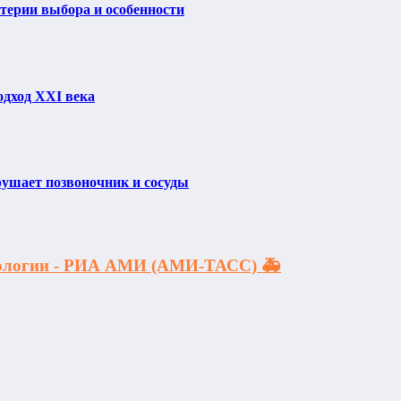
итерии выбора и особенности
одход XXI века
рушает позвоночник и сосуды
акологии - РИА АМИ (АМИ-ТАСС) 🚑