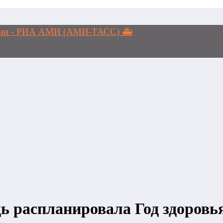
логии - РИА АМИ (АМИ-ТАСС) 🚑
 распланировала Год здоровь