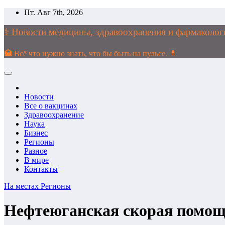
Перейти
Пт. Авг 7th, 2026
к
содержимому
⚕️ Новости медицины, здравоохранения и фармако
🏥 Всё что нужно знать, что бы быть на пульсе. 💊
Новости
Все о вакцинах
Здравоохранение
Наука
Бизнес
Регионы
Разное
В мире
Контакты
На местах
Регионы
Нефтеюганская скорая помощь