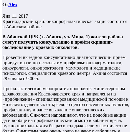
От
Alex
Янв 11, 2017
Краснодарский край: онкопрофилактическая акция состоится
в Абинском районе
В Абинской ЦРБ ( г. Абинск, ул. Мира, 1) жители района
смогут получить консультацию и пройти скрининг-
обследование у краевых онкологов.
Провести выездной консультативно-диагностический прием
приедут врачи по нескольким профилям: онкодерматологи,
онкоурологи, онкопроктологи, маммологи и медицинские
психологои. специалистов краевого центра. Акция состоится
28 января с 9.00 ч.
Профилактические мероприятия проводятся министерством
здравоохранения Краснодарского края и направлены на
«приближение» специализированной медицинской помощи к
жителям отдаленных от краевого центра населенных пунктов,
профилактику и ранее выявление онкологических
заболеваний. Онкологи напоминают, что на подобные акции,
да и вообще на профилактический осмотр в кабинет врача,
нужно приходить хотя бы раз в год даже если у вас ничего не
болит. Симптомы рака очень долго не дают о себе знать, а