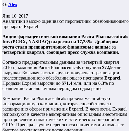
От
Alex
Янв 10, 2017
Аналитики высоко оценивают перспективы обезболивающего
препарата Exparel
Акции фармацевтической компании Pacira Pharmaceuticals
Inc. (PCRX, NASDAQ) выросли на 17,28%. Драйвером
роста стали предварительные финансовые данные за
четвертый квартал, сообщает пресс-служба компании.
Согласно предварительным данным за четвертый квартал
2016 г., компания Pacira Pharmaceuticals получила $
72,9
млн
выручки. Большая часть выручки получена от реализации
послеоперационного обезболивающего препарата
Exparel
.
Продажи Exparel выросли до $
71,4
млн, или на
6,3
% по
сравнению с аналогичным периодом годом ранее.
Компания Pacira Pharmaceuticals провела масштабную
информационную кампанию, которая способствовала
расширению сферы применения Exparel. В частности, Exparel
используют в качестве альтернативы опиоидным анестетикам
при проведении пластических и эстетических операций в
США. Препарат лучше переносится пациентами и помогает
быстрее восстановиться после операции.