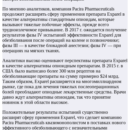
По мнению аналитиков, компания Pacira Pharmaceuticals
продолжит расширять сферу применения препарата Exparel в
качестве альтернативы стандартным опиоидам, которые
вызывают тяжелые побочные эффекты, прежде всего
трудноизлечимое привыкание. В 2017 г. ожидается получение
результатов фазы IV испытаний эффективности Exparel для
обезболивания после операций на колене и позвоночнике;
фазы III — в качестве блокадной анестезии; фазы IV — при
операциях на мягких тканях.
Аналитики высоко оценивают перспективы препарата Exparel
в качестве альтернативы опиоидным препаратам. В 2015 г. в
США было выписано более 300 млн рецептов на
обезболивающие препараты на сумму примерно $24 млрд.
Таким образом, Exparel расширяется на многомиллиардном
рынке, где пока для лечения тяжелых послеоперационных
болей преобладают опиодные лекарственные средства. Врачи
давно ждут альтернативы опиоидам, так что принятие
новинок в этой области высокое.
Положительные результаты испытаний существенно
расширят сферу применения Exparel, что сделает компанию
Pacira Pharmaceuticals квазимонополистом в поставках нового
эффективного обезболивающего с незначительными