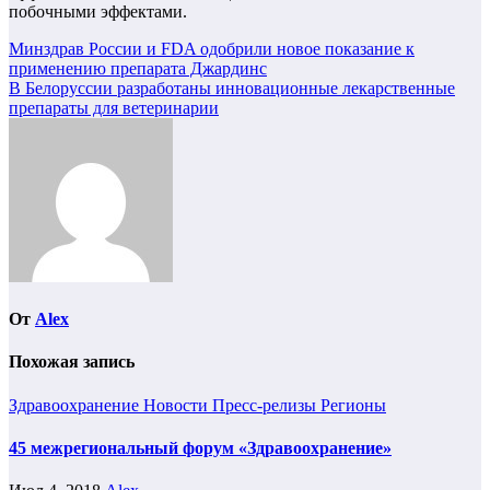
побочными эффектами.
Навигация
Минздрав России и FDA одобрили новое показание к
применению препарата Джардинс
по
В Белоруссии разработаны инновационные лекарственные
записям
препараты для ветеринарии
От
Alex
Похожая запись
Здравоохранение
Новости
Пресс-релизы
Регионы
45 межрегиональный форум «Здравоохранение»