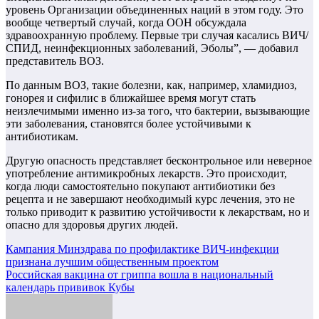
уровень Организации объединенных наций в этом году. Это
вообще четвертый случай, когда ООН обсуждала
здравоохранную проблему. Первые три случая касались ВИЧ/
СПИД, неинфекционных заболеваний, Эболы”, — добавил
представитель ВОЗ.
По данным ВОЗ, такие болезни, как, например, хламидиоз,
гонорея и сифилис в ближайшее время могут стать
неизлечимыми именно из-за того, что бактерии, вызывающие
эти заболевания, становятся более устойчивыми к
антибиотикам.
Другую опасность представляет бесконтрольное или неверное
употребление антимикробных лекарств. Это происходит,
когда люди самостоятельно покупают антибиотики без
рецепта и не завершают необходимый курс лечения, это не
только приводит к развитию устойчивости к лекарствам, но и
опасно для здоровья других людей.
Навигация
Кампания Минздрава по профилактике ВИЧ-инфекции
признана лучшим общественным проектом
по
Российская вакцина от гриппа вошла в национальный
записям
календарь прививок Кубы