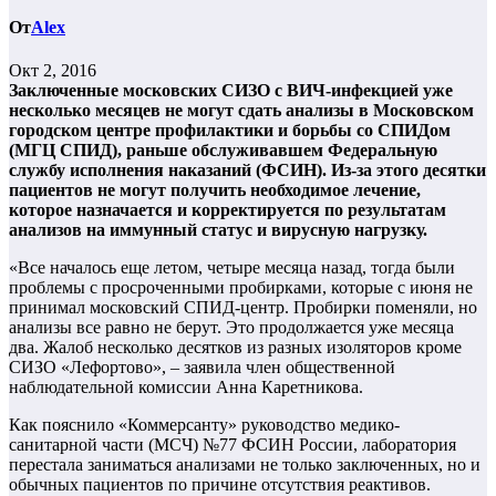
От
Alex
Окт 2, 2016
Заключенные московских СИЗО с ВИЧ-инфекцией уже
несколько месяцев не могут сдать анализы в Московском
городском центре профилактики и борьбы со СПИДом
(МГЦ СПИД), раньше обслуживавшем Федеральную
службу исполнения наказаний (ФСИН). Из-за этого десятки
пациентов не могут получить необходимое лечение,
которое назначается и корректируется по результатам
анализов на иммунный статус и вирусную нагрузку.
«Все началось еще летом, четыре месяца назад, тогда были
проблемы с просроченными пробирками, которые с июня не
принимал московский СПИД-центр. Пробирки поменяли, но
анализы все равно не берут. Это продолжается уже месяца
два. Жалоб несколько десятков из разных изоляторов кроме
СИЗО «Лефортово», – заявила член общественной
наблюдательной комиссии Анна Каретникова.
Как пояснило «Коммерсанту» руководство медико-
санитарной части (МСЧ) №77 ФСИН России, лаборатория
перестала заниматься анализами не только заключенных, но и
обычных пациентов по причине отсутствия реактивов.