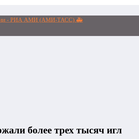
логии - РИА АМИ (АМИ-ТАСС) 🚑
жали более трех тысяч игл