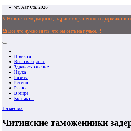
Перейти
Чт. Авг 6th, 2026
к
содержимому
⚕️ Новости медицины, здравоохранения и фармако
🏥 Всё что нужно знать, что бы быть на пульсе. 💊
Новости
Все о вакцинах
Здравоохранение
Наука
Бизнес
Регионы
Разное
В мире
Контакты
На местах
Читинские таможенники задер