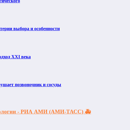
гического
итерии выбора и особенности
одход XXI века
рушает позвоночник и сосуды
акологии - РИА АМИ (АМИ-ТАСС) 🚑