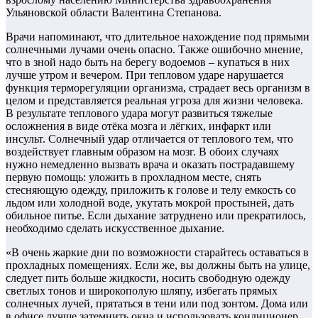
Ульяновской области Валентина Степанова.
Врачи напоминают, что длительное нахождение под прямыми
солнечными лучами очень опасно. Также ошибочно мнение,
что в зной надо быть на берегу водоемов – купаться в них
лучше утром и вечером. При тепловом ударе нарушается
функция терморегуляции организма, страдает весь организм в
целом и представляется реальная угроза для жизни человека.
В результате теплового удара могут развиться тяжелые
осложнения в виде отёка мозга и лёгких, инфаркт или
инсульт. Солнечный удар отличается от теплового тем, что
воздействует главным образом на мозг. В обоих случаях
нужно немедленно вызвать врача и оказать пострадавшему
первую помощь: уложить в прохладном месте, снять
стесняющую одежду, приложить к голове и телу емкость со
льдом или холодной воде, укутать мокрой простыней, дать
обильное питье. Если дыхание затруднено или прекратилось,
необходимо сделать искусственное дыхание.
«В очень жаркие дни по возможности старайтесь оставаться в
прохладных помещениях. Если же, вы должны быть на улице,
следует пить больше жидкости, носить свободную одежду
светлых тонов и широкополую шляпу, избегать прямых
солнечных лучей, прятаться в тени или под зонтом. Дома или
в офисе лучше затемнить окна и использовать кондиционер,