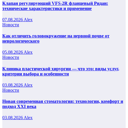
Клапан регулирующий VFS-2R фланцевый Ридан:
технические характеристики и применение
07.08.2026
Alex
Новости
Как отличить головокружение на нервной почве от
неврологического
05.08.2026
Alex
Новости
Клиника пластической хирургии — что это: виды услуг,
критерии выбора и особенности
03.08.2026
Alex
Новости
Новая современная стоматология: технологии, комфорт и
подход XXI века
03.08.2026
Alex