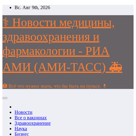
Перейти
Вс. Авг 9th, 2026
к
содержимому
⚕️ Новости медицины,
здравоохранения и
фармакологии - РИА
АМИ (АМИ-ТАСС) 🚑
🏥 Всё что нужно знать, что бы быть на пульсе. 💊
Новости
Все о вакцинах
Здравоохранение
Наука
Бизнес