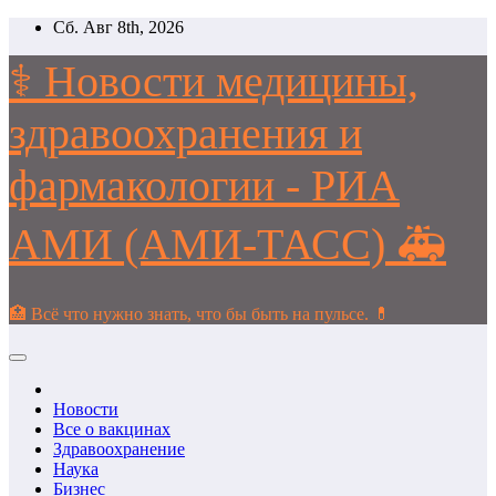
Перейти
Сб. Авг 8th, 2026
к
содержимому
⚕️ Новости медицины,
здравоохранения и
фармакологии - РИА
АМИ (АМИ-ТАСС) 🚑
🏥 Всё что нужно знать, что бы быть на пульсе. 💊
Новости
Все о вакцинах
Здравоохранение
Наука
Бизнес