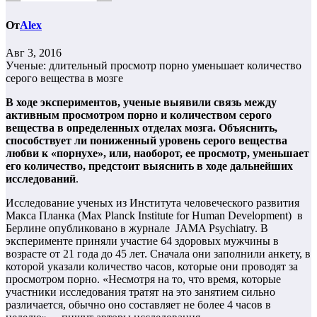
От
Alex
Авг 3, 2016
Ученые: длительный просмотр порно уменьшает количество
серого вещества в мозге
В ходе экспериментов, ученые выявили связь между
активным просмотром порно и количеством серого
вещества в определенных отделах мозга. Объяснить,
способствует ли пониженный уровень серого вещества
любви к «порнухе», или, наоборот, ее просмотр, уменьшает
его количество, предстоит выяснить в ходе дальнейших
исследований
.
Исследование ученых из Института человеческого развития
Макса Планка (Max Planck Institute for Human Development) в
Берлине опубликовано в журнале JAMA Psychiatry. В
эксперименте приняли участие 64 здоровых мужчины в
возрасте от 21 года до 45 лет. Сначала они заполнили анкету, в
которой указали количество часов, которые они проводят за
просмотром порно. «Несмотря на то, что время, которые
участники исследования тратят на это занятием сильно
различается, обычно оно составляет не более 4 часов в