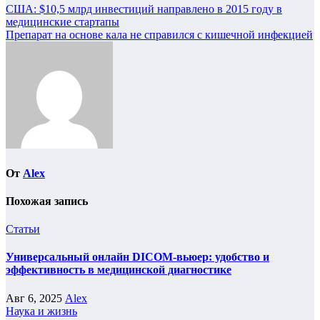
Навигация
США: $10,5 млрд инвестиций направлено в 2015 году в
медицинские стартапы
по
Препарат на основе кала не справился с кишечной инфекцией
записям
От
Alex
Похожая запись
Статьи
Универсальный онлайн DICOM-вьюер: удобство и
эффективность в медицинской диагностике
Авг 6, 2025
Alex
Наука и жизнь