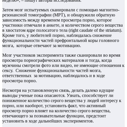
неделю», – пишут авторы исследования.
Затем мозг испытуемых сканировали с помощью магнитно-
резонансной томографии (МРТ), и обнаружили обратную
зависимость между временем просмотра порно, которое
участники отмечали в анкете, и количеством серого вещества
в хвостатом ядре полосатого тела (right caudate of the striatum).
Кроме того, у любителей порно, наблюдалась снижение
функциональности частей префронтальной коры головного
мозга, которые отвечают за мотивацию.
Мозг участников эксперимента также сканировали во время
просмотра порнографических материалов и тогда, когда
мужчины смотрели фото или видео, не имеющие отношения к
сексу. Снижение функциональности частей мозга,
ответственных за мотивацию, наблюдалось и в ходе
просмотра порно.
Несмотря на установленную связь, делать далеко идущие
выводы ученые пока опасаются. Узнать, способствует ли
пониженное количество серого вещества у людей интересу к
порно, или наоборот, установить факт, что активный
просмотр порно влияет на количество серого вещества,
отвечающего за познавательные функции, предстоит
установить в ходе дальнейших экспериментов.