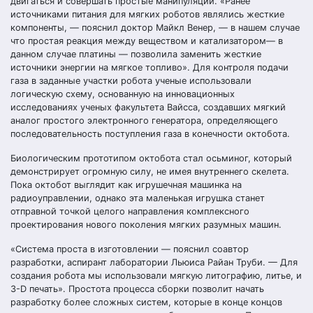
двигаться и совершать простые манипуляции. «Ранее
источниками питания для мягких роботов являлись жесткие
компоненты, — пояснил доктор Майкл Венер, — в нашем случае
что простая реакция между веществом и катализатором— в
данном случае платины — позволила заменить жесткие
источники энергии на мягкое топливо». Для контроля подачи
газа в заданные участки робота ученые использовали
логическую схему, основанную на инновационных
исследованиях ученых факультета Вайсса, создавших мягкий
аналог простого электронного генератора, определяющего
последовательность поступления газа в конечности октобота.
Биологическим прототипом октобота стал осьминог, который
демонстрирует огромную силу, не имея внутреннего скелета.
Пока октобот выглядит как игрушечная машинка на
радиоуправлении, однако эта маленькая игрушка станет
отправной точкой целого направления комплексного
проектирования нового поколения мягких разумных машин.
«Система проста в изготовлении — пояснил соавтор
разработки, аспирант лаборатории Льюиса Райан Труби. — Для
создания робота мы использовали мягкую литографию, литье, и
3-D печать». Простота процесса сборки позволит начать
разработку более сложных систем, которые в конце концов