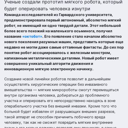
Ученые создали прототип мягкого робота, который
будет оперировать человека изнутри
Команда исследователей из Гарвардского университета,
продемонстрировала первый автономный, абсолютно мягкий
робот, не имеющий ни одно твердой детали. Этот небольшой
более всего похожий на маленького осьминога, получил
название
«октобот»
. Его появление стало началом абсолютно
нового поколения разумных машин, представить которые еще
недавно не могли даже самые оттаянные фантасты. До сих пор
понятие робот ассоциировалось с железным монстром,
напиханным металлическими деталями. Новый робот имеет
совершенно уникальный алгоритм движения и
инновационную мягкую электронную начинку.
Создание новой линейки роботов позволит в дальнейшем
осуществлять хирургические операции без инвазивного
вмешательства — мягкие микророботы смогут перемещаться
внутри организма человека, добираться до проблемного
участка и оперировать его непосредственно находясь в зоне
операбельного участка без внешней инвазии. Кроме того что
больной будет избавлен от разрушающих внешних разрезов,
такой аппарат не способен причинить побочного вреда
человеку, так как не сможет повредить мягкие внутренние
ткани а его малые размеры позволят ему проникать в самые