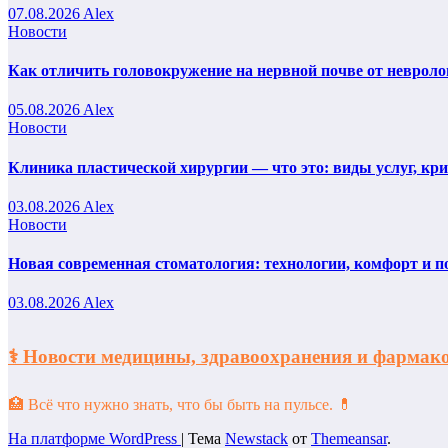
07.08.2026
Alex
Новости
Как отличить головокружение на нервной почве от невроло
05.08.2026
Alex
Новости
Клиника пластической хирургии — что это: виды услуг, кр
03.08.2026
Alex
Новости
Новая современная стоматология: технологии, комфорт и п
03.08.2026
Alex
⚕️ Новости медицины, здравоохранения и фарм
🏥 Всё что нужно знать, что бы быть на пульсе. 💊
На платформе WordPress
|
Тема
Newstack
от
Themeansar
.