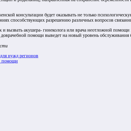
нской консультации будет оказывать не только психологическ
ениях способствующих разрешению различных вопросов связанн
ак и вызвать акушера- гинеколога или врача неотложной помощ
т доврачебной помощи выведет на новый уровень обслуживания 
асти
 для нужд регионов
й помощи