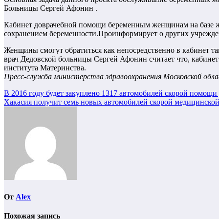
Больницы Сергей Афонин .
Кабинет доврачебной помощи беременным женщинам на базе же
сохранением беременности.Проинформиру
ет о других учрежд
Женщины смогут обратиться как непосредственно в кабинет т
врач Дедовской больницы Сергей Афонин считает что, кабине
института Материнства.
Пресс-служба министерства здравоохранения Московской обл
Навигация
В 2016 году будет закуплено 1317 автомобилей скорой помощи
Хакасия получит семь новых автомобилей скорой медицинско
по
записям
От
Alex
Похожая запись