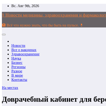
Перейти
Вс. Авг 9th, 2026
к
содержимому
⚕️ Новости медицины, здравоохранения и фармако
🏥 Всё что нужно знать, что бы быть на пульсе. 💊
Новости
Все о вакцинах
Здравоохранение
Наука
Бизнес
Регионы
Разное
В мире
Контакты
На местах
Доврачебный кабинет для бер