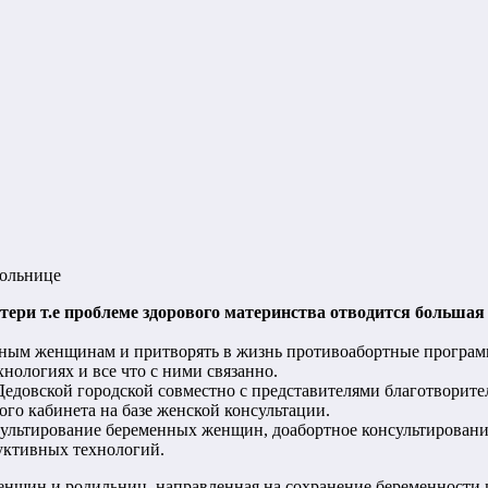
больнице
тери т.е проблеме здорового материнства отводится большая
нным женщинам и притворять в жизнь противоабортные програм
ологиях и все что с ними связанно.
 Дедовской городской совместно с представителями благотворит
го кабинета на базе женской консультации.
нсультирование беременных женщин, доабортное консультирован
уктивных технологий.
нщин и родильниц, направленная на сохранение беременности и 