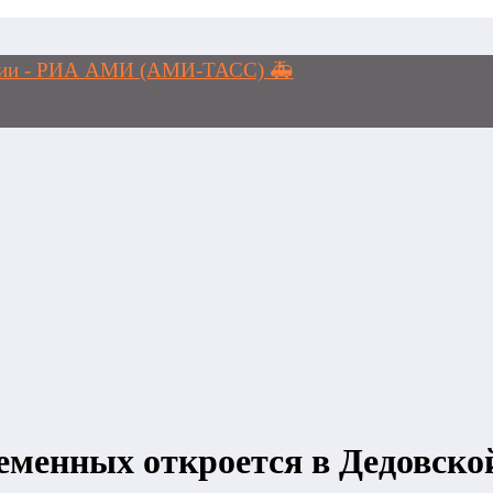
логии - РИА АМИ (АМИ-ТАСС) 🚑
еменных откроется в Дедовско