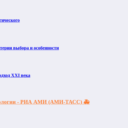
гического
итерии выбора и особенности
одход XXI века
акологии - РИА АМИ (АМИ-ТАСС) 🚑