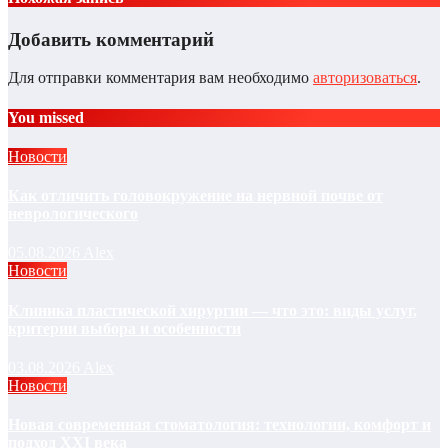
Добавить комментарий
Для отправки комментария вам необходимо
авторизоваться
.
You missed
Новости
Как отличить головокружение на нервной почве от
неврологического
05.08.2026
Alex
Новости
Клиника пластической хирургии — что это: виды услуг,
критерии выбора и особенности
03.08.2026
Alex
Новости
Новая современная стоматология: технологии, комфорт и
подход XXI века