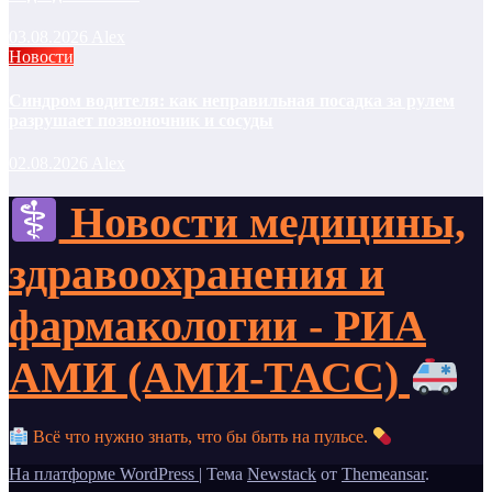
03.08.2026
Alex
Новости
Синдром водителя: как неправильная посадка за рулем
разрушает позвоночник и сосуды
02.08.2026
Alex
Новости медицины,
здравоохранения и
фармакологии - РИА
АМИ (АМИ-ТАСС)
Всё что нужно знать, что бы быть на пульсе.
На платформе WordPress
|
Тема
Newstack
от
Themeansar
.