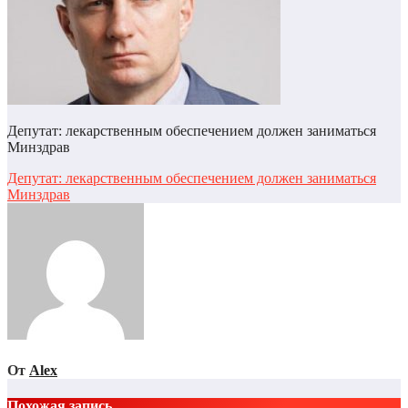
Депутат: лекарственным обеспечением должен заниматься
Минздрав
Навигация
Депутат: лекарственным обеспечением должен заниматься
Минздрав
по
записям
От
Alex
Похожая запись