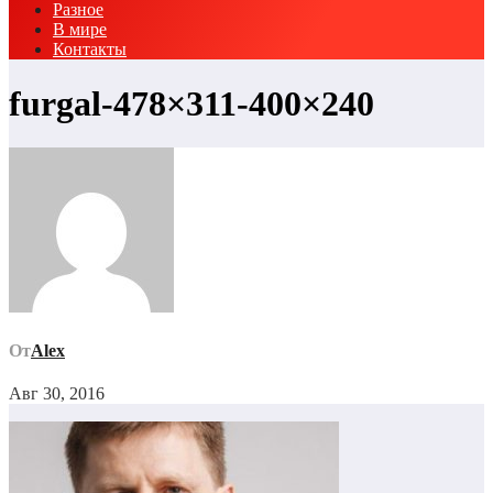
Разное
В мире
Контакты
furgal-478×311-400×240
От
Alex
Авг 30, 2016