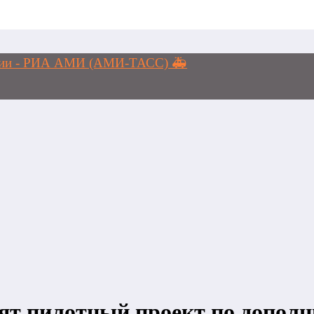
логии - РИА АМИ (АМИ-ТАСС) 🚑
тят пилотный проект по допол