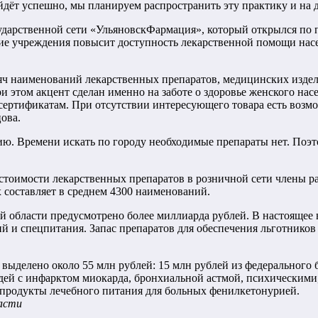
дёт успешно, мы планируем распространить эту практику и на д
дарственной сети «УльяновскФармация», который открылся по п
ание учреждения повысит доступность лекарственной помощи на
сяч наименований лекарственных препаратов, медицинских изде
и этом акцент сделан именно на заботе о здоровье женского нас
ртификатам. При отсутствии интересующего товара есть возмо
ова.
ю. Времени искать по городу необходимые препараты нет. Поэто
стоимости лекарственных препаратов в розничной сети члены 
 составляет в среднем 4300 наименований.
ой области предусмотрено более миллиарда рублей. В настояще
й и спецпитания. Запас препаратов для обеспечения льготников 
выделено около 55 млн рублей: 15 млн рублей из федерального б
юдей с инфарктом миокарда, бронхиальной астмой, психическими
продукты лечебного питания для больных фенилкетонурией.
ласти