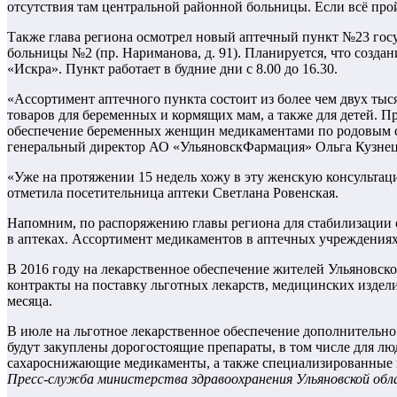
отсутствия там центральной районной больницы. Если всё прой
Также глава региона осмотрел новый аптечный пункт №23 госу
больницы №2 (пр. Нариманова, д. 91). Планируется, что созд
«Искра». Пункт работает в будние дни с 8.00 до 16.30.
«Ассортимент аптечного пункта состоит из более чем двух ты
товаров для беременных и кормящих мам, а также для детей. Пр
обеспечение беременных женщин медикаментами по родовым се
генеральный директор АО «УльяновскФармация» Ольга Кузнец
«Уже на протяжении 15 недель хожу в эту женскую консультаци
отметила посетительница аптеки Светлана Ровенская.
Напомним, по распоряжению главы региона для стабилизации 
в аптеках. Ассортимент медикаментов в аптечных учреждениях
В 2016 году на лекарственное обеспечение жителей Ульяновск
контракты на поставку льготных лекарств, медицинских издели
месяца.
В июле на льготное лекарственное обеспечение дополнительно 
будут закуплены дорогостоящие препараты, в том числе для л
сахароснижающие медикаменты, а также специализированные 
Пресс-служба министерства здравоохранения Ульяновской об