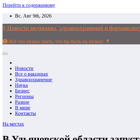
Перейти к содержимому
Вс. Авг 9th, 2026
⚕️ Новости медицины, здравоохранения и фармако
🏥 Всё что нужно знать, что бы быть на пульсе. 💊
Новости
Все о вакцинах
Здравоохранение
Наука
Бизнес
Регионы
Разное
В мире
Контакты
На местах
В Ульяновской области запус