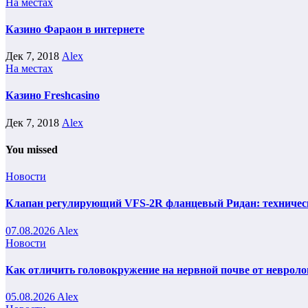
На местах
Казино Фараон в интернете
Дек 7, 2018
Alex
На местах
Казино Freshcasino
Дек 7, 2018
Alex
You missed
Новости
Клапан регулирующий VFS-2R фланцевый Ридан: техническ
07.08.2026
Alex
Новости
Как отличить головокружение на нервной почве от невроло
05.08.2026
Alex