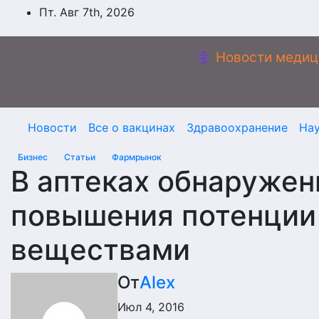
Перейти
Пт. Авг 7th, 2026
к
содержимому
⚕️ Новости медиц
Новости
Все о вакцинах
Здравоохранение
На
Бизнес
Статьи
Фармрынок
В аптеках обнаруже
повышения потенции
веществами
От
Alex
Июл 4, 2016