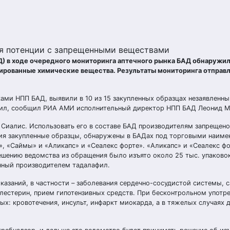
я потенции с запрещенными веществами
 в ходе очередного мониторинга аптечного рынка БАД обнаружил 
рованные химические вещества. Результаты мониторинга отправл
ками НПП БАД, выявили в 10 из 15 закупленных образцах незаявленн
фил, сообщил РИА АМИ исполнительный директор НПП БАД Леонид М
 Сиалис. Использовать его в составе БАД производителям запрещено
ния закупленные образцы, обнаружены в БАДах под торговыми наим
», «Саймы» и «Аликапс» и «Сеалекс форте». «Аликапс» и «Сеалекс ф
решению ведомства из обращения было изъято около 25 тыс. упаково
енный производителем тадалафил.
азаний, в частности – заболевания сердечно-сосудистой системы, 
лестерин, прием гипотензивных средств. При бесконтрольном употр
х: кровотечения, инсульт, инфаркт миокарда, а в тяжелых случаях 