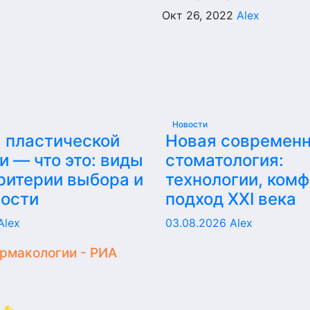
Окт 26, 2022
Alex
Новости
 пластической
Новая современ
и — что это: виды
стоматология:
критерии выбора и
технологии, комф
ности
подход XXI века
Alex
03.08.2026
Alex
армакологии - РИА