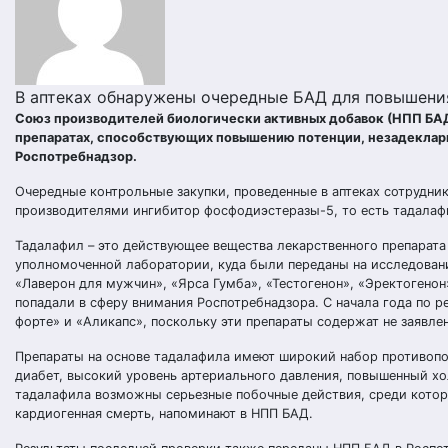
В аптеках обнаружены очередные БАД для повышени
Союз производителей биологически активных добавок (НПП БАД)
препаратах, способствующих повышению потенции, незадеклари
Роспотребнадзор.
Очередные контрольные закупки, проведенные в аптеках сотрудни
производителями ингибитор фосфодиэстеразы-5, то есть тадала
Тадалафил – это действующее вещества лекарственного препарата
уполномоченной лаборатории, куда были переданы на исследова
«Лаверон для мужчин», «Ярса Гумба», «Тестогенон», «Эректогенон
попадали в сферу внимания Роспотребнадзора. С начала года по 
форте» и «Аликапс», поскольку эти препараты содержат не заявл
Препараты на основе тадалафила имеют широкий набор противопок
диабет, высокий уровень артериального давления, повышенный хо
тадалафила возможны серьезные побочные действия, среди которы
кардиогенная смерть, напоминают в НПП БАД.