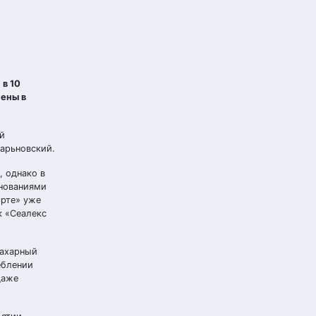
в 10
ены в
ый
арьновский.
, однако в
енованиями
орте» уже
к «Сеалекс
сахарный
еблении
даже