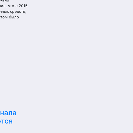
ъятии
ил, что с 2015
нных средств,
етом было
онала
ется