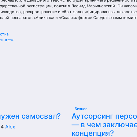
ребнадзор, и дальше это ведомство будет принимать решение об из
ударственной регистрации, пояснил Леонид Марьяновский. Он напомн
роизводство, распространение и сбыт фальсифицированных лекарстве
телей препаратов «Аликапс» и «Сеалекс форте» Следственным комит
стка
синтез»
Бизнес
нужен самосвал?
Аутсорсинг перс
— в чем заключа
24
Alex
концепция?