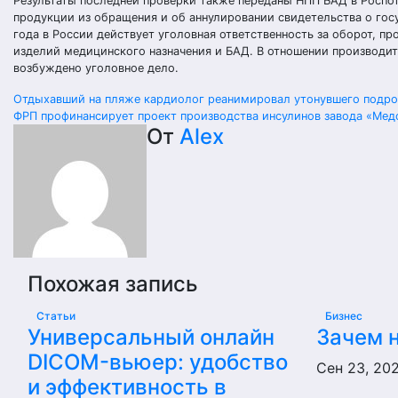
Результаты последней проверки также переданы НПП БАД в Роспот
продукции из обращения и об аннулировании свидетельства о гос
года в России действует уголовная ответственность за оборот, п
изделий медицинского назначения и БАД. В отношении производи
возбуждено уголовное дело.
Навигация
Отдыхавший на пляже кардиолог реанимировал утонувшего подро
ФРП профинансирует проект производства инсулинов завода «Мед
по
От
Alex
записям
Похожая запись
Статьи
Бизнес
Универсальный онлайн
Зачем 
DICOM-вьюер: удобство
Сен 23, 20
и эффективность в