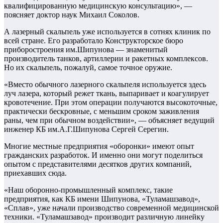
квалифицированную медицинскую консультацию», —
поясняет доктор наук Михаил Соколов.
А лазерный скальпель уже используется в сотнях клиник по
всей стране. Его разработало Конструкторское бюро
приборостроения им.Шипунова — знаменитый
производитель танков, артиллерии и ракетных комплексов.
Но их скальпель, пожалуй, самое точное оружие.
«Вместо обычного лазерного скальпеля используется здесь
луч лазера, который режет ткань, выпаривает и коагулирует
кровотечение. При этом операции получаются высокоточные,
практически бескровные, с меньшим сроком заживления
раны, чем при обычном воздействии», — объясняет ведущий
инженер КБ им.А.Г.Шипунова Сергей Серегин.
Многие местные предприятия «оборонки» имеют опыт
гражданских разработок. И именно они могут поделиться
опытом с представителями десятков других компаний,
приехавших сюда.
«Наш оборонно-промышленный комплекс, такие
предприятия, как КБ имени Шипунова, «Туламашзавод»,
«Сплав», уже начали производство современной медицинской
техники. «Туламашзавод» производит различную линейку