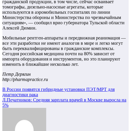
гражданской продукции, в том числе, сейчас осваивает
томографы, дизельно-насосные агрегаты, которые
используются в аэромобильных госпиталях по линии
Министерства обороны и Министерства по чрезвычайным
ситуациям», — сообщил врио губернатора Тульской области
Алексей Дюмин.
Мобильные рентген-аппараты и передвижная реанимация —
все эти разработки не имеют аналогов в мире и легко могут
быть переквалифицированы в гражданские комплексы.
Сегодня российская медицина почти на 80% зависит от
импорта оборудования и инструментов, но это планируют
изменить в ближайшие несколько лет.
Петр Дерягин
http://pharmapractice.ru
Навигация
В России появятся гибридные установки ПЭТ/МРТ для
диагностики рака
по
Л.Печатников: Средняя зарплата врачей в Москве выросла на
записям
5%