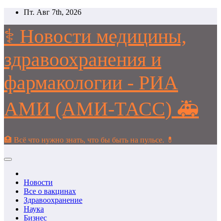
Перейти
Пт. Авг 7th, 2026
к
содержимому
⚕️ Новости медицины,
здравоохранения и
фармакологии - РИА
АМИ (АМИ-ТАСС) 🚑
🏥 Всё что нужно знать, что бы быть на пульсе. 💊
Новости
Все о вакцинах
Здравоохранение
Наука
Бизнес