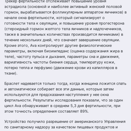
Трекер фертильности отслеживает повышение уровня
эстрадиола (основной и наиболее активный женский половой
гормон, вырабатывается фолликулярным аппаратом яичников) в
начале окна фертильности, который сигнализирует о
готовности тела к овуляции, и повышение уровня прогестерона
(стероидный гормон желтого тела яичников и надпочечников,
также в значительных количествах производится яичниками) в
течение нескольких дней, что означает завершение овуляции.
Кроме этого, Ava контролирует другие физиологические
параметры, включая биоимпеданс (оценка содержания жира в
теле), частоту пульса и дыхания, параметры сна и движения,
вариативность частоты биения сердца, температуру кожи,
потерю тепла и перфузию (движение крови из капилляров в
ткани).
Браслет надевается только тогда, когда женщина ложится спать
и автоматически собирает все эти данные, которые затем
используются для предсказания наступления у нее окна
фертильности. Результаты исследования показали, что за один
цикл Ava обнаруживает в среднем 5,3 дня фертильности, при
этом точность определения составляет 89%.
Устройство получило разрешение от американского Управления
по санитарному надзору за качеством пищевых продуктов и