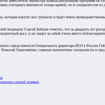
гии заместитель Министра назвала реализацию программ по сни
жна учитывать мнения не только врачей, но и специалистов из
мы, которая охватит все субъекты и будет иметь межведомствен
ой медицине Сергей Бойцов отметил, что за двадцать лет расп
рецедентный рост, и он тащит за собой очень много неблагопри
ьного представителя Генерального директора ВОЗ в России Гай
 Николай Герасименко, главные внештатные специалисты и пред
лн
нимающих новый экзамен