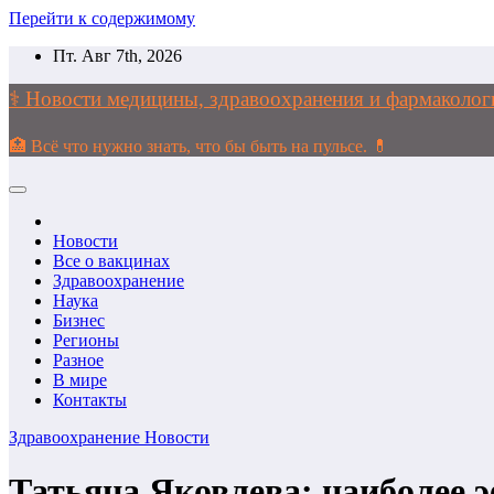
Перейти к содержимому
Пт. Авг 7th, 2026
⚕️ Новости медицины, здравоохранения и фармако
🏥 Всё что нужно знать, что бы быть на пульсе. 💊
Новости
Все о вакцинах
Здравоохранение
Наука
Бизнес
Регионы
Разное
В мире
Контакты
Здравоохранение
Новости
Татьяна Яковлева: наиболее 