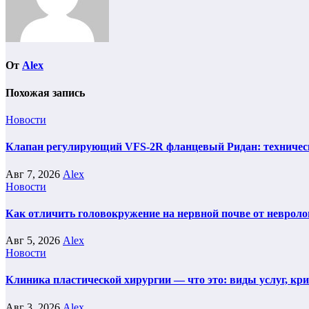
От
Alex
Похожая запись
Новости
Клапан регулирующий VFS-2R фланцевый Ридан: техническ
Авг 7, 2026
Alex
Новости
Как отличить головокружение на нервной почве от невроло
Авг 5, 2026
Alex
Новости
Клиника пластической хирургии — что это: виды услуг, кр
Авг 3, 2026
Alex