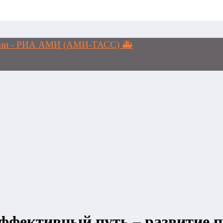
логии - РИА АМИ (АМИ-ТАСС) 🚑
эффективный путь – развитие