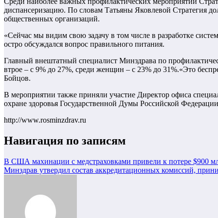
Среди наиболее важных профилактических мероприятий Страте
диспансеризацию. По словам Татьяны Яковлевой Стратегия дол
общественных организаций.
«Сейчас мы видим свою задачу в том числе в разработке систе
остро обсуждался вопрос правильного питания.
Главный внештатный специалист Минздрава по профилактическ
втрое – с 9% до 27%, среди женщин – с 23% до 31%.«Это бесп
Бойцов.
В мероприятии также приняли участие Директор офиса специал
охране здоровья Государственной Думы Российской Федерации
http://www.rosminzdrav.ru
Навигация по записям
В США махинации с медстраховками привели к потере $900 м
Минздрав утвердил состав аккредитационных комиссий, при