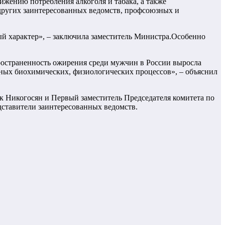
жению потребления алкоголя и табака, а также
 других заинтересованных ведомств, профсоюзных и
ный характер», – заключила заместитель Министра.Особенно
ространенность ожирения среди мужчин в России выросла
ятных биохимических, физиологических процессов», – объяснил
к Никогосян и Первый заместитель Председателя комитета по
ставители заинтересованных ведомств.