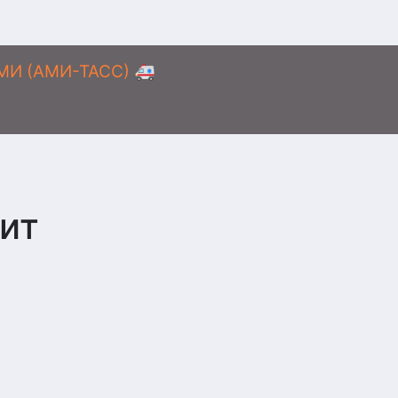
АМИ (АМИ-ТАСС) 🚑
ит