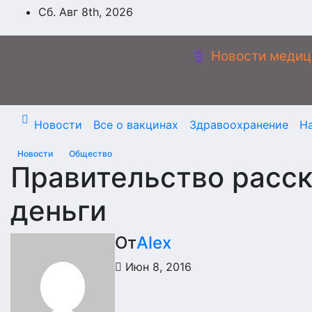
Перейти
Сб. Авг 8th, 2026
к
содержимому
⚕️ Новости медиц
Новости
Все о вакцинах
Здравоохранение
Н
Новости
Общество
Правительство расск
деньги
От
Alex
Июн 8, 2016