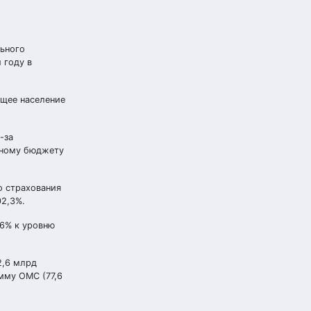
льного
 году в
ющее население
-за
ьному бюджету
о страхования
02,3%.
,6% к уровню
2,6 млрд
мму ОМС (77,6