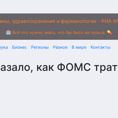
ины, здравоохранения и фармакологии - РИА 
🏥 Всё что нужно знать, что бы быть на пульсе. 💊
аука
Бизнес
Регионы
Разное
В мире
Контакты
азало, как ФОМС трат