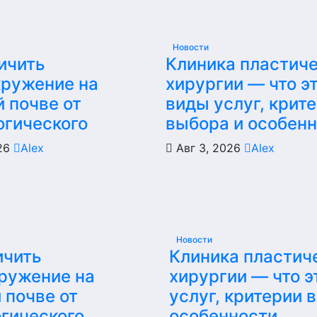
Новости
ичить
Клиника пластич
кружение на
хирургии — что эт
 почве от
виды услуг, крит
огического
выбора и особен
026
Alex
Авг 3, 2026
Alex
Новости
ичить
Клиника пластич
ружение на
хирургии — что э
 почве от
услуг, критерии 
гического
особенности