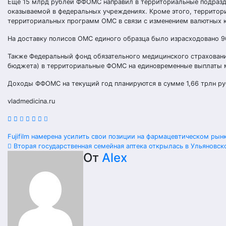
Еще 15 млрд рублей ФФОМС направил в территориальные подразд
оказываемой в федеральных учреждениях. Кроме этого, территор
территориальных программ ОМС в связи с изменением валютных к
На доставку полисов ОМС единого образца было израсходовано 96
Также Федеральный фонд обязательного медицинского страхования
бюджета) в территориальные ФОМС на единовременные выплаты м
Доходы ФФОМС на текущий год планируются в сумме 1,66 трлн руб
vladmedicina.ru
Навигация
Fujifilm намерена усилить свои позиции на фармацевтическом рын
Вторая государственная семейная аптека открылась в Ульяновск
по
От
Alex
записям