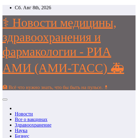
Перейти
Сб. Авг 8th, 2026
к
содержимому
⚕️ Новости медицины,
здравоохранения и
фармакологии - РИА
АМИ (АМИ-ТАСС) 🚑
🏥 Всё что нужно знать, что бы быть на пульсе. 💊
Новости
Все о вакцинах
Здравоохранение
Наука
Бизнес