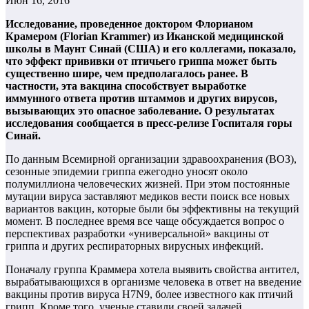
Июн 16, 2016
Исследование, проведенное доктором Флорианом
Крамером (Florian Krammer) из Иканской медицинской
школы в Маунт Синай (США) и его коллегами, показало,
что эффект прививки от птичьего гриппа может быть
существенно шире, чем предполагалось ранее. В
частности, эта вакцина способствует выработке
иммунного ответа против штаммов и других вирусов,
вызывающих это опасное заболевание. О результатах
исследования сообщается в пресс-релизе Госпиталя горы
Синай.
По данным Всемирной организации здравоохранения (ВОЗ),
сезонные эпидемии гриппа ежегодно уносят около
полумиллиона человеческих жизней. При этом постоянные
мутации вируса заставляют медиков вести поиск все новых
вариантов вакцин, которые были бы эффективны на текущий
момент. В последнее время все чаще обсуждается вопрос о
перспективах разработки «универсальной» вакцины от
гриппа и других респираторных вирусных инфекций.
Поначалу группа Краммера хотела выявить свойства антител,
вырабатывающихся в организме человека в ответ на введение
вакцины против вируса H7N9, более известного как птичий
грипп. Кроме того, ученые ставили своей задачей