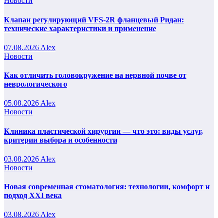
Новости
Клапан регулирующий VFS-2R фланцевый Ридан:
технические характеристики и применение
07.08.2026
Alex
Новости
Как отличить головокружение на нервной почве от
неврологического
05.08.2026
Alex
Новости
Клиника пластической хирургии — что это: виды услуг,
критерии выбора и особенности
03.08.2026
Alex
Новости
Новая современная стоматология: технологии, комфорт и
подход XXI века
03.08.2026
Alex