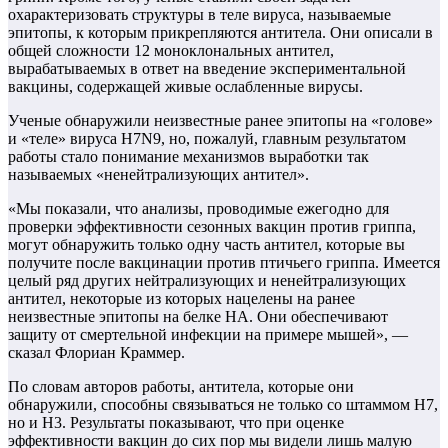
охарактеризовать структуры в теле вируса, называемые
эпитопы, к которым прикрепляются антитела. Они описали в
общей сложности 12 моноклональных антител,
вырабатываемых в ответ на введение экспериментальной
вакцины, содержащей живые ослабленные вирусы.
Ученые обнаружили неизвестные ранее эпитопы на «голове»
и «теле» вируса H7N9, но, пожалуй, главным результатом
работы стало понимание механизмов выработки так
называемых «ненейтрализующих антител».
«Мы показали, что анализы, проводимые ежегодно для
проверки эффективности сезонных вакцин против гриппа,
могут обнаружить только одну часть антител, которые вы
получите после вакцинации против птичьего гриппа. Имеется
целый ряд других нейтрализующих и ненейтрализующих
антител, некоторые из которых нацелены на ранее
неизвестные эпитопы на белке HA. Они обеспечивают
защиту от смертельной инфекции на примере мышей», —
сказал Флориан Краммер.
По словам авторов работы, антитела, которые они
обнаружили, способны связываться не только со штаммом H7,
но и H3. Результаты показывают, что при оценке
эффективности вакцин до сих пор мы видели лишь малую