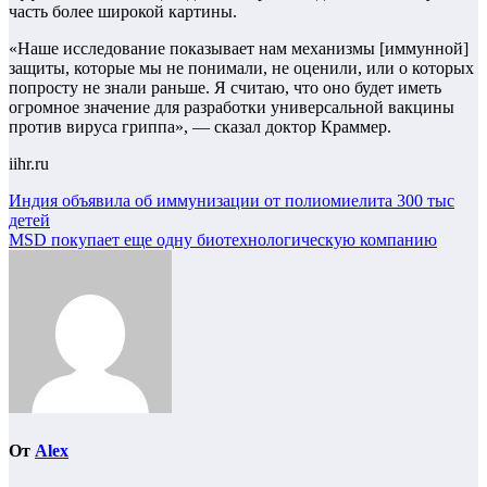
часть более широкой картины.
«Наше исследование показывает нам механизмы [иммунной]
защиты, которые мы не понимали, не оценили, или о которых
попросту не знали раньше. Я считаю, что оно будет иметь
огромное значение для разработки универсальной вакцины
против вируса гриппа», — сказал доктор Краммер.
iihr.ru
Навигация
Индия объявила об иммунизации от полиомиелита 300 тыс
детей
по
MSD покупает еще одну биотехнологическую компанию
записям
От
Alex