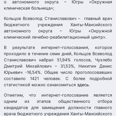
о автономного округа – Югры «Окружная
клиническая больница»;
Кольцов Всеволод Станиславович – главный врач
бюджетного учреждения Ханты-Мансийског
о
автономного округа – Югры «Окружной
клинический лечебно-реабилит
ационный центр».
В результате интернет-голосов
ания, которое
проходило в течение семи дней, Кольцов Всеволод
Станиславович набрал 51,94% голосов, Чухлебо
Дмитрий Михайлович – 31,53%, Никитин Денис
Юрьевич -16,54%. Общее число проголосовавших
составило 1421 человек. С более подробной
статистикой можно ознакомиться
здесь
.
Отметим, что интернет-голосов
ание является
одним из этапов общественного отбора
кандидатов для замещения должности главного
врача бюджетного учреждения Ханты-Мансийског
о