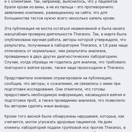
и с клиентами. Так, например, выяснилось, что у пациентов
брали крови из вены, а не из пальца – это противоречило
заявлению компании, размещенному на сайте, что для
большинства тестов нужно всего несколько капель крови.
Эта публикация не могла остаться незамеченной и была начата
масштабная проверка деятельности Theranos. Так, в марте была
опубликована
научная работа, авторы которой утверждали, что
результаты, полученные в лаборатории Theranos, в 1,6 раза чаще
отличались от нормальных, чем результаты анализов,
проведенных в двух других диагностических лабораториях.
Случаи, когда образцы не годились для анализа, что требовало
повторного взятия крови, также чаще происходили в Theranos.
Представители компании отреагировали на публикацию,
сообщив, что авторы, к сожалению, не связались с ними при
подготовке исследования. Они отметили, что готовы
предоставить необходимую информацию, касающуюся взятия и
подготовки проб, а также проведению анализов, что позволило
бы авторам сделать иные выводы.
Кроме того весной были обнаружены нарушения, которые, как
считается, могли угрожать здоровью пациентов. На днях
клиенты лабораторий подали
групповой иск
против Theranos, в