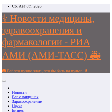
Перейти
Сб. Авг 8th, 2026
к
содержимому
⚕️ Новости медицины,
здравоохранения и
фармакологии - РИА
АМИ (АМИ-ТАСС) 🚑
🏥 Всё что нужно знать, что бы быть на пульсе. 💊
Новости
Все о вакцинах
Здравоохранение
Наука
Бизнес