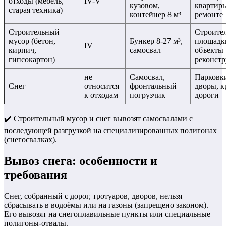
отходы (мебель,
IV-V
кузовом,
квартир
старая техника)
контейнер 8 м³
ремонте
Строительный
Строите
мусор (бетон,
Бункер 8-27 м³,
площадк
IV
кирпич,
самосвал
объекты
гипсокартон)
реконст
не
Самосвал,
Парковк
Снег
относится
фронтальный
дворы, 
к отходам
погрузчик
дороги
✔️ Строительный мусор и снег вывозят самосвалами с
последующей разгрузкой на специализированных полигонах
(снегосвалках).
Вывоз снега: особенности и
требования
Снег, собранный с дорог, тротуаров, дворов, нельзя
сбрасывать в водоёмы или на газоны (запрещено законом).
Его вывозят на снегоплавильные пункты или специальные
полигоны-отвалы.