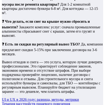
мусора после ремонта квартиры?
Для 1-2 комнатной
квартиры достаточно бункера 6-8 м³. Для коттеджа — 12-15
м³.
❓ Что делать, если снег на крыше нужно сбросить и
вывезти?
Закажите комплекс услуг: сначала промышленные
альпинисты сбрасывают снег с крыши, затем его грузят и
вывозят.
❓ Есть ли скидки на регулярный вывоз ТБО?
Да, компании
предлагают скидки 5-15% при заключении договора на 3-6
месяцев.
Вывоз отходов и снега — это услуга, которую лучше доверять
профессионалам. Это гарантирует соблюдение законов,
экономию времени и отсутствие штрафов. При выборе
подрядчика проверяйте лицензию, наличие договора с
полигоном и отзывы. Для строительного мусора и снега
используйте бункеры и самосвалы, для ТБО — контейнеры с
регулярным вывозом. Планируйте бюджет на утилизацию
заранее — это дешевле, чем платить штрафы.
Навигация
UI и UX в 2026 году: разница, методы, метрики
Терапия расстройств пищевого поведения