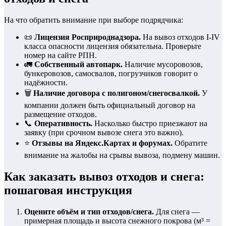
На что обратить внимание при выборе подрядчика:
📜
Лицензия Росприроднадзора.
На вывоз отходов I-IV
класса опасности лицензия обязательна. Проверьте
номер на сайте РПН.
🚛
Собственный автопарк.
Наличие мусоровозов,
бункеровозов, самосвалов, погрузчиков говорит о
надёжности.
🗑️
Наличие договора с полигоном/снегосвалкой.
У
компании должен быть официальный договор на
размещение отходов.
📞
Оперативность.
Насколько быстро приезжают на
заявку (при срочном вывозе снега это важно).
⭐
Отзывы на Яндекс.Картах и форумах.
Обратите
внимание на жалобы на срывы вывоза, подмену машин.
Как заказать вывоз отходов и снега:
пошаговая инструкция
Оцените объём и тип отходов/снега.
Для снега —
примерная площадь и высота снежного покрова (м³ =