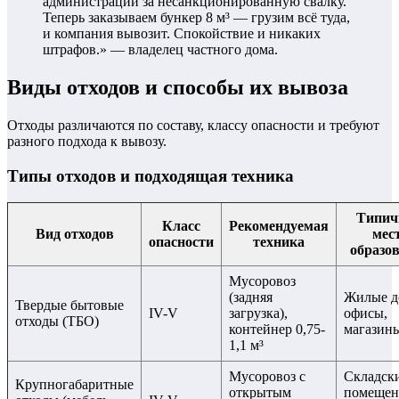
администрации за несанкционированную свалку.
Теперь заказываем бункер 8 м³ — грузим всё туда,
и компания вывозит. Спокойствие и никаких
штрафов.» — владелец частного дома.
Виды отходов и способы их вывоза
Отходы различаются по составу, классу опасности и требуют
разного подхода к вывозу.
Типы отходов и подходящая техника
Типич
Класс
Рекомендуемая
Вид отходов
мес
опасности
техника
образо
Мусоровоз
(задняя
Жилые д
Твердые бытовые
IV-V
загрузка),
офисы,
отходы (ТБО)
контейнер 0,75-
магазин
1,1 м³
Мусоровоз с
Складск
Крупногабаритные
открытым
помещен