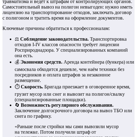
травматизма и ведёт к штрафам от контролирующих органов.
Самостоятельный вывоз на полигон невыгоден: нужно иметь
лицензию на транспортирование отходов, заключать договор
с полигоном и тратить время на оформление документов.
Ключевые причины обратиться к профессионалам:
⚖️
Соблюдение законодательства.
Транспортировка
отходов I-IV классов опасности требует лицензии
Росприроднадзора. У специализированных компаний
она есть.
💰
Экономия средств.
Аренда контейнера (бункера) или
самосвала обходится дешевле, чем наём техники без
посредников и оплата штрафов за незаконное
размещение.
⏱️
Скорость.
Бригада приезжает в оговоренное время,
грузит мусор или снег и вывозит на полигон/свалку
(специализированные площадки).
🔄
Возможность регулярного обслуживания.
Заключение долгосрочного договора на вывоз ТБО или
снега по графику.
«Раньше после стройки мы сами вывозили мусор
на тележке. Потом получили штраф от