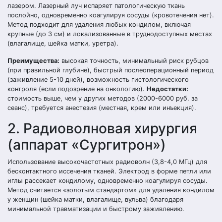
лазером. Лазерный луч испаряет патологическую ткань
послойно, одновременно коагулируя сосуды (кровотечения нет).
Метод подходит для удаления любых кондилом, включая
крупные (до 3 см) и локализованные в труднодоступных местах
(влагалище, шейка матки, уретра).
Преимущества:
высокая точность, минимальный риск рубцов
(при правильной глубине), быстрый послеоперационный период
(заживление 5-10 дней), возможность гистологического
контроля (если подозрение на онкологию).
Недостатки:
стоимость выше, чем у других методов (2000-6000 руб. за
сеанс), требуется анестезия (местная, крем или инъекция).
2. Радиоволновая хирургия
(аппарат «Сургитрон»)
Использование высокочастотных радиоволн (3,8-4,0 МГц) для
бесконтактного иссечения тканей. Электрод в форме петли или
иглы рассекает кондилому, одновременно коагулируя сосуды.
Метод считается «золотым стандартом» для удаления кондилом
у женщин (шейка матки, влагалище, вульва) благодаря
минимальной травматизации и быстрому заживлению.