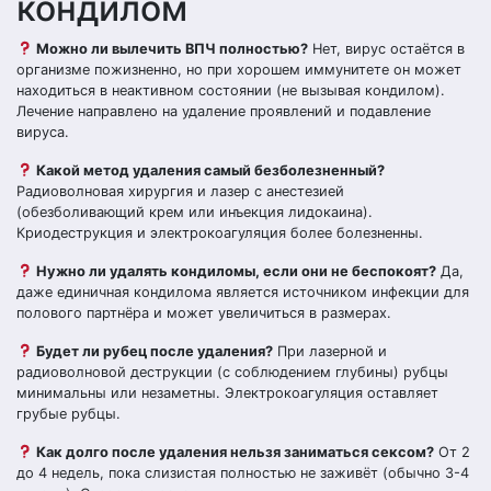
кондилом
Можно ли вылечить ВПЧ полностью?
Нет, вирус остаётся в
организме пожизненно, но при хорошем иммунитете он может
находиться в неактивном состоянии (не вызывая кондилом).
Лечение направлено на удаление проявлений и подавление
вируса.
Какой метод удаления самый безболезненный?
Радиоволновая хирургия и лазер с анестезией
(обезболивающий крем или инъекция лидокаина).
Криодеструкция и электрокоагуляция более болезненны.
Нужно ли удалять кондиломы, если они не беспокоят?
Да,
даже единичная кондилома является источником инфекции для
полового партнёра и может увеличиться в размерах.
Будет ли рубец после удаления?
При лазерной и
радиоволновой деструкции (с соблюдением глубины) рубцы
минимальны или незаметны. Электрокоагуляция оставляет
грубые рубцы.
Как долго после удаления нельзя заниматься сексом?
От 2
до 4 недель, пока слизистая полностью не заживёт (обычно 3-4