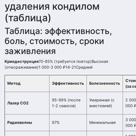
удаления кондилом
(таблица)
Таблица: эффективность,
боль, стоимость, сроки
заживления
Криодеструкция
70-85% (требуется повтор)Высокая
(отмораживание)1 000-3 000 ₽14-21Средний
Стои
Метод
Эффективность
Болезненность
(за с
95-99% (после
Умеренная (с
2 00
Лазер CO2
1-2 сеансов)
анестезией)
000 
3 00
Радиоволны
97%
Минимальная
000 