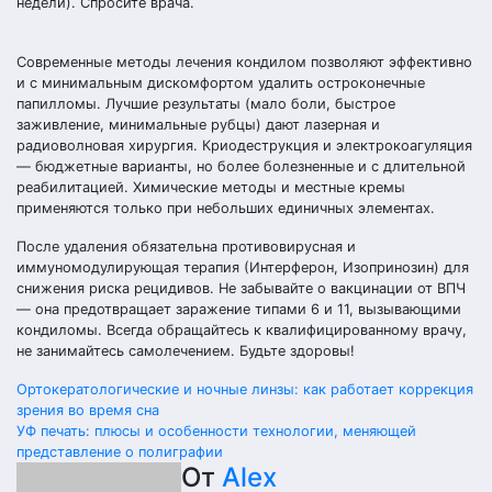
недели). Спросите врача.
Современные методы лечения кондилом позволяют эффективно
и с минимальным дискомфортом удалить остроконечные
папилломы. Лучшие результаты (мало боли, быстрое
заживление, минимальные рубцы) дают лазерная и
радиоволновая хирургия. Криодеструкция и электрокоагуляция
— бюджетные варианты, но более болезненные и с длительной
реабилитацией. Химические методы и местные кремы
применяются только при небольших единичных элементах.
После удаления обязательна противовирусная и
иммуномодулирующая терапия (Интерферон, Изопринозин) для
снижения риска рецидивов. Не забывайте о вакцинации от ВПЧ
— она предотвращает заражение типами 6 и 11, вызывающими
кондиломы. Всегда обращайтесь к квалифицированному врачу,
не занимайтесь самолечением. Будьте здоровы!
Навигация
Ортокератологические и ночные линзы: как работает коррекция
зрения во время сна
по
УФ печать: плюсы и особенности технологии, меняющей
представление о полиграфии
записям
От
Alex