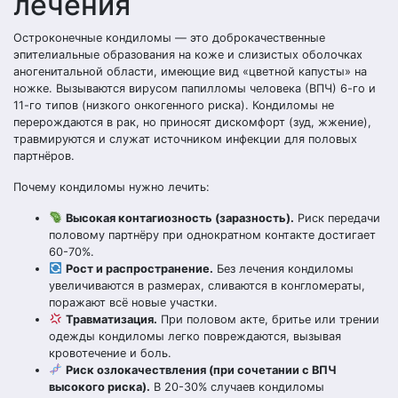
лечения
Остроконечные кондиломы — это доброкачественные
эпителиальные образования на коже и слизистых оболочках
аногенитальной области, имеющие вид «цветной капусты» на
ножке. Вызываются вирусом папилломы человека (ВПЧ) 6-го и
11-го типов (низкого онкогенного риска). Кондиломы не
перерождаются в рак, но приносят дискомфорт (зуд, жжение),
травмируются и служат источником инфекции для половых
партнёров.
Почему кондиломы нужно лечить:
Высокая контагиозность (заразность).
Риск передачи
половому партнёру при однократном контакте достигает
60-70%.
Рост и распространение.
Без лечения кондиломы
увеличиваются в размерах, сливаются в конгломераты,
поражают всё новые участки.
Травматизация.
При половом акте, бритье или трении
одежды кондиломы легко повреждаются, вызывая
кровотечение и боль.
Риск озлокачествления (при сочетании с ВПЧ
высокого риска).
В 20-30% случаев кондиломы