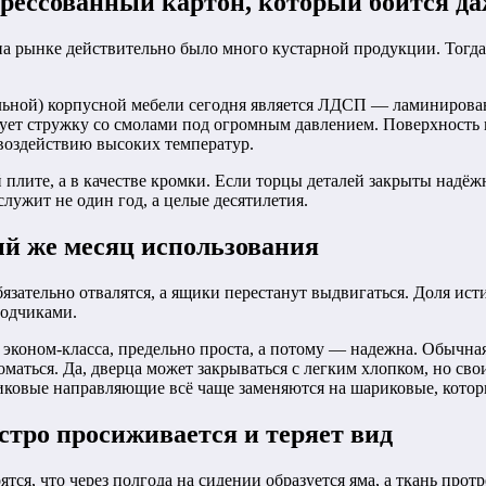
ессованный картон, который боится да
а на рынке действительно было много кустарной продукции. Тог
льной) корпусной мебели сегодня является ЛДСП — ламинирова
сует стружку со смолами под огромным давлением. Поверхность
воздействию высоких температур.
й плите, а в качестве кромки. Если торцы деталей закрыты над
служит не один год, а целые десятилетия.
й же месяц использования
язательно отвалятся, а ящики перестанут выдвигаться. Доля ист
водчиками.
 эконом-класса, предельно проста, а потому — надежна. Обычна
оматься. Да, дверца может закрываться с легким хлопком, но сво
ликовые направляющие всё чаще заменяются на шариковые, кото
тро просиживается и теряет вид
ся, что через полгода на сидении образуется яма, а ткань протре