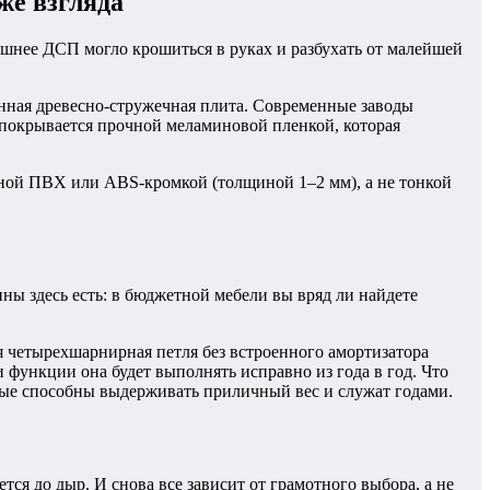
же взгляда
дашнее ДСП могло крошиться в руках и разбухать от малейшей
нная древесно-стружечная плита. Современные заводы
 покрывается прочной меламиновой пленкой, которая
ёжной ПВХ или ABS-кромкой (толщиной 1–2 мм), а не тонкой
ины здесь есть: в бюджетной мебели вы вряд ли найдете
я четырехшарнирная петля без встроенного амортизатора
и функции она будет выполнять исправно из года в год. Что
рые способны выдерживать приличный вес и служат годами.
тся до дыр. И снова все зависит от грамотного выбора, а не