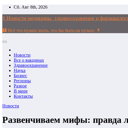
Перейти
Сб. Авг 8th, 2026
к
содержимому
⚕️ Новости медицины, здравоохранения и фармако
🏥 Всё что нужно знать, что бы быть на пульсе. 💊
Новости
Все о вакцинах
Здравоохранение
Наука
Бизнес
Регионы
Разное
В мире
Контакты
Новости
Развенчиваем мифы: правда л