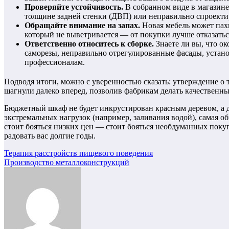
Проверяйте устойчивость.
В собранном виде в магазине 
толщине задней стенки (ДВП) или неправильно спроекти
Обращайте внимание на запах.
Новая мебель может пахн
который не выветривается — от покупки лучше отказать
Ответственно относитесь к сборке.
Знаете ли вы, что о
саморезы, неправильно отрегулированные фасады, устано
профессионалам.
Подводя итоги, можно с уверенностью сказать: утверждение о
шагнули далеко вперед, позволив фабрикам делать качественны
Бюджетный шкаф не будет инкрустирован красным деревом, а д
экстремальных нагрузок (например, заливания водой), самая о
стоит бояться низких цен — стоит бояться необдуманных покуп
радовать вас долгие годы.
Навигация
Терапия расстройств пищевого поведения
Производство металлоконструкций
по
записям