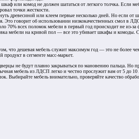
шкаф или комод не должен шататься от легкого толчка. Если меб
ровал точки жесткости.
уть древесиной или клеем первые несколько дней. Но если от ш
ся. Это говорит об использовании низкокачественных смол в ЛД
коло 70% всех поломок мебели в первый год происходит не из-за
вка мебели на кривой пол — все это убивает шкафы и комоды. С
 том, что дешевая мебель служит максимум год — это не более 
й продукт в сегменте масс-маркет.
верцы не будут плавно закрываться по мановению пальца. Но пр
бычная мебель из ЛДСП легко и честно прослужит вам от 5 до 1
ок. Выбирайте мебель внимательно, проверяйте качество обрабо