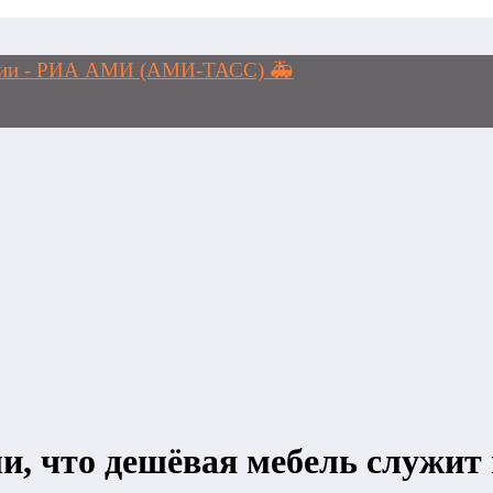
логии - РИА АМИ (АМИ-ТАСС) 🚑
и, что дешёвая мебель служит