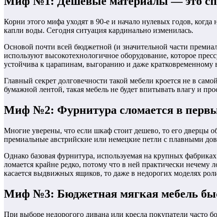
Миф №1: Дешёвые материалы — это спр
Корни этого мифа уходят в 90-е и начало нулевых годов, когд
капли воды. Сегодня ситуация кардинально изменилась.
Основой почти всей бюджетной (и значительной части премиа
используют высокотехнологичное оборудование, которое прес
устойчива к царапинам, выгоранию и даже кратковременному 
Главный секрет долговечности такой мебели кроется не в само
бумажной лентой, такая мебель не будет впитывать влагу и про
Миф №2: Фурнитура сломается в первы
Многие уверены, что если шкаф стоит дешево, то его дверцы об
премиальные австрийские или немецкие петли с плавными до
Однако базовая фурнитура, используемая на крупных фабриках
ломается крайне редко, потому что в ней практически нечему л
касается выдвижных ящиков, то даже в недорогих моделях ро
Миф №3: Бюджетная мягкая мебель быс
При выборе недорогого дивана или кресла покупатели часто боят