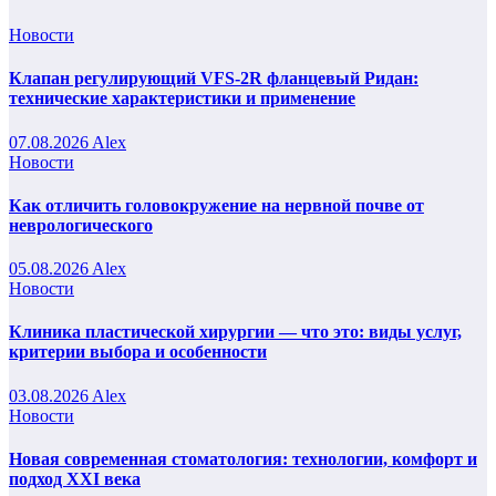
Новости
Клапан регулирующий VFS-2R фланцевый Ридан:
технические характеристики и применение
07.08.2026
Alex
Новости
Как отличить головокружение на нервной почве от
неврологического
05.08.2026
Alex
Новости
Клиника пластической хирургии — что это: виды услуг,
критерии выбора и особенности
03.08.2026
Alex
Новости
Новая современная стоматология: технологии, комфорт и
подход XXI века