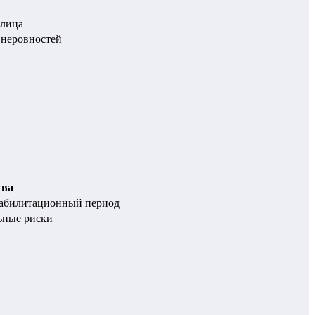
 лица
 неровностей
тва
еабилитационный период
ьные риски