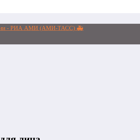
логии - РИА АМИ (АМИ-ТАСС) 🚑
для лица