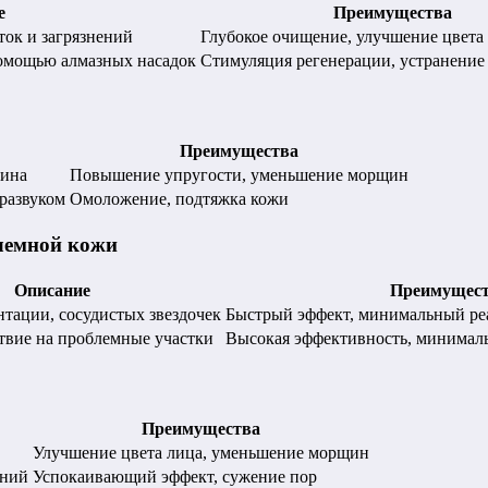
е
Преимущества
ток и загрязнений
Глубокое очищение, улучшение цвета
омощью алмазных насадок
Стимуляция регенерации, устранение
Преимущества
тина
Повышение упругости, уменьшение морщин
тразвуком
Омоложение, подтяжка кожи
лемной кожи
Описание
Преимущес
тации, сосудистых звездочек
Быстрый эффект, минимальный р
твие на проблемные участки
Высокая эффективность, минимал
Преимущества
Улучшение цвета лица, уменьшение морщин
ений
Успокаивающий эффект, сужение пор