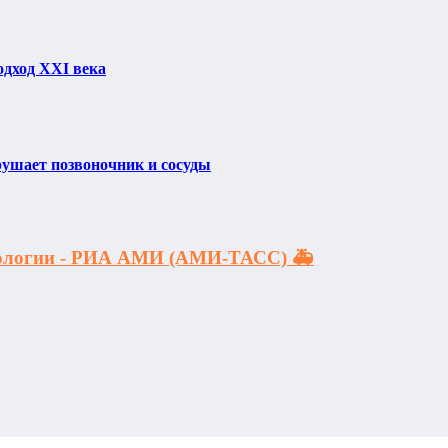
одход XXI века
рушает позвоночник и сосуды
акологии - РИА АМИ (АМИ-ТАСС) 🚑