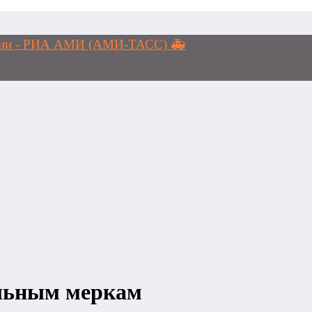
логии - РИА АМИ (АМИ-ТАСС) 🚑
льным меркам