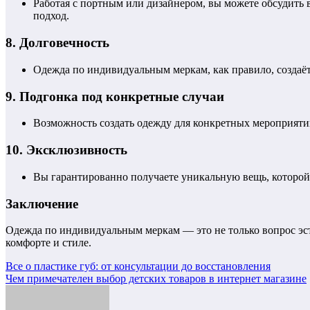
Работая с портным или дизайнером, вы можете обсудить 
подход.
8.
Долговечность
Одежда по индивидуальным меркам, как правило, создаётс
9.
Подгонка под конкретные случаи
Возможность создать одежду для конкретных мероприятий
10.
Эксклюзивность
Вы гарантированно получаете уникальную вещь, которой 
Заключение
Одежда по индивидуальным меркам — это не только вопрос эсте
комфорте и стиле.
Навигация
Все о пластике губ: от консультации до восстановления
Чем примечателен выбор детских товаров в интернет магазине
по
записям