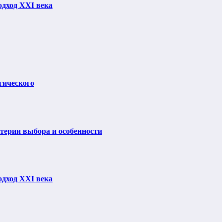
одход XXI века
гического
итерии выбора и особенности
одход XXI века