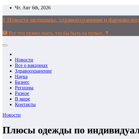
Перейти
Чт. Авг 6th, 2026
к
содержимому
⚕️ Новости медицины, здравоохранения и фармако
🏥 Всё что нужно знать, что бы быть на пульсе. 💊
Новости
Все о вакцинах
Здравоохранение
Наука
Бизнес
Регионы
Разное
В мире
Контакты
Новости
Плюсы одежды по индивидуа