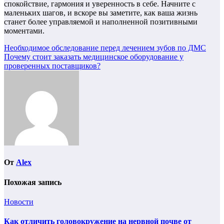
спокойствие, гармония и уверенность в себе. Начните с
маленьких шагов, и вскоре вы заметите, как ваша жизнь
станет более управляемой и наполненной позитивными
моментами.
Навигация
Необходимое обследование перед лечением зубов по ДМС
Почему стоит заказать медицинское оборудование у
по
проверенных поставщиков?
записям
От
Alex
Похожая запись
Новости
Как отличить головокружение на нервной почве от