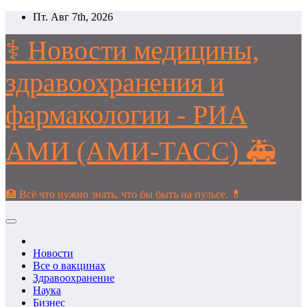
Перейти
Пт. Авг 7th, 2026
к
содержимому
⚕️ Новости медицины,
здравоохранения и
фармакологии - РИА
АМИ (АМИ-ТАСС) 🚑
🏥 Всё что нужно знать, что бы быть на пульсе. 💊
Новости
Все о вакцинах
Здравоохранение
Наука
Бизнес