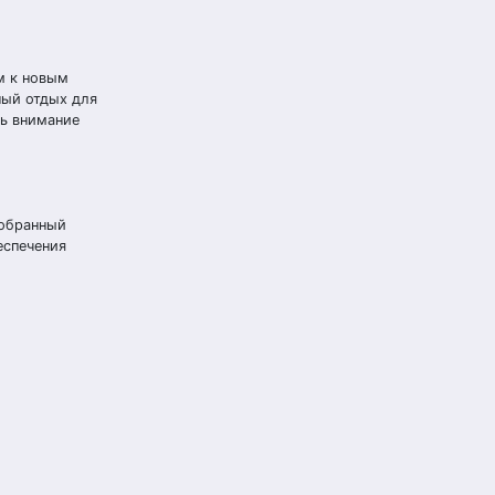
м к новым
ный отдых для
ть внимание
добранный
еспечения