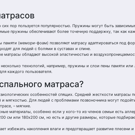
матрасов
до сих пор пользуется популярностью. Пружины могут быть зависимы
имые пружины обеспечивают более точечную поддержку, так как ка
ны памяти (мемори-фоам) позволяют матрасу адаптироваться под фор
ходят для людей с болями в суставах и спине.
ные матрасы обладают высокой эластичностью и воздухопроницаемос
е несколько технологий, например, пружины и слои пены памяти или 
для каждого пользователя.
спального матраса?
физиологических особенностей спящих. Средней жесткости матрасы п
 и мягкостью. Для людей с проблемами позвоночника могут подойт
трасе, – мягкие.
ные материалы, особенно если у кого-то из членов семьи есть алле
200 см или 180х200 см, но есть и другие размеры, которые подбира
ет избежать накопления влаги и предотвращает развитие плесени и