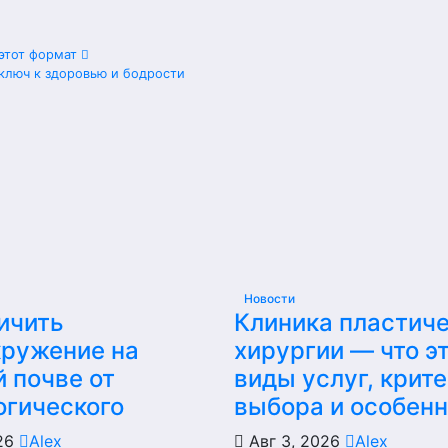
 этот формат
 ключ к здоровью и бодрости
Новости
ичить
Клиника пластич
кружение на
хирургии — что эт
 почве от
виды услуг, крит
огического
выбора и особен
026
Alex
Авг 3, 2026
Alex