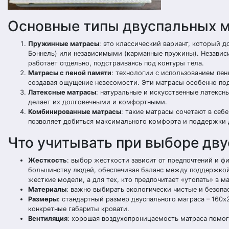
Основные типы двуспальных 
Пружинные матрасы
: это классический вариант, который 
Боннель) или независимыми (карманные пружины). Независ
работает отдельно, подстраиваясь под контуры тела.
Матрасы с пеной памяти
: технологии с использованием пе
создавая ощущение невесомости. Эти матрасы особенно под
Латексные матрасы
: натуральные и искусственные латекс
делает их долговечными и комфортными.
Комбинированные матрасы
: такие матрасы сочетают в себ
позволяет добиться максимального комфорта и поддержки 
Что учитывать при выборе дву
Жесткость
: выбор жесткости зависит от предпочтений и 
большинству людей, обеспечивая баланс между поддержкой
жесткие модели, а для тех, кто предпочитает «утопать» в ма
Материалы
: важно выбирать экологически чистые и безопас
Размеры
: стандартный размер двуспального матраса – 160х
конкретные габариты кровати.
Вентиляция
: хорошая воздухопроницаемость матраса помога