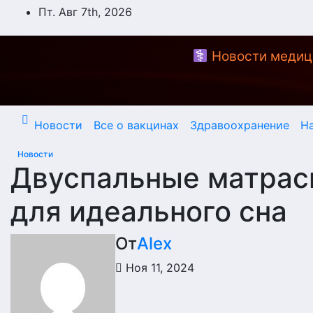
Перейти
Пт. Авг 7th, 2026
к
содержимому
Новости медиц
Новости
Все о вакцинах
Здравоохранение
Н
Новости
Двуспальные матрас
для идеального сна
От
Alex
Ноя 11, 2024