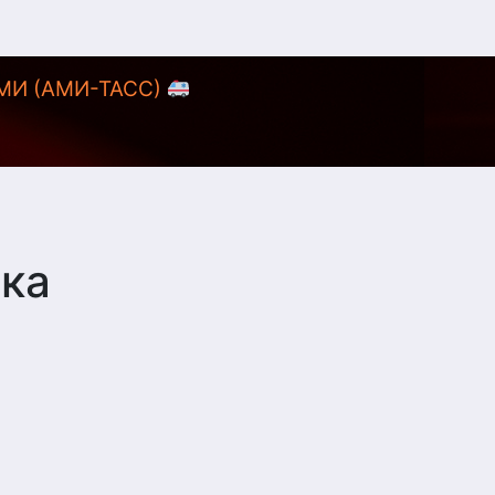
АМИ (АМИ-ТАСС)
ка