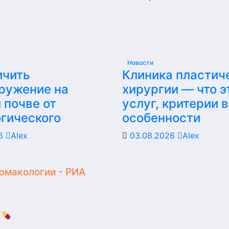
Новости
ичить
Клиника пластич
ружение на
хирургии — что э
 почве от
услуг, критерии 
гического
особенности
26
Alex
03.08.2026
Alex
рмакологии - РИА
.