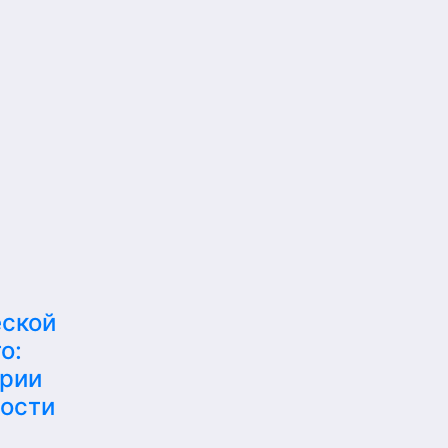
еской
о:
ерии
ности