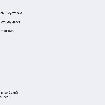
цам и суставам
 что улучшает
о благодаря
 и глубокий
а, ведь