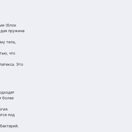
ми (блок
ждая пружина
му тела,
тью, что
латекса. Это
одходят
и более
ргия.
ются под
 бактерий.