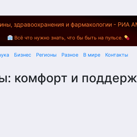
ины, здравоохранения и фармакологии - РИА 
Всё что нужно знать, что бы быть на пульсе.
аука
Бизнес
Регионы
Разное
В мире
Контакты
ы: комфорт и поддерж