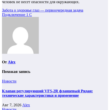
человек не несет опасности для окружающих.
Навигация
Забота о здоровье глаз — первоочередная задача
Подключение 1 С
по
записям
От
Alex
Похожая запись
Новости
Клапан регулирующий VFS-2R фланцевый Ридан:
технические характеристики и применение
Авг 7, 2026
Alex
Новости