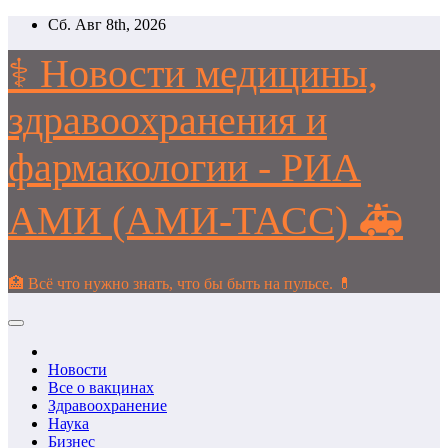
Перейти
Сб. Авг 8th, 2026
к
содержимому
⚕️ Новости медицины,
здравоохранения и
фармакологии - РИА
АМИ (АМИ-ТАСС) 🚑
🏥 Всё что нужно знать, что бы быть на пульсе. 💊
Новости
Все о вакцинах
Здравоохранение
Наука
Бизнес