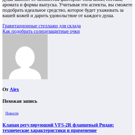
аромата и формы выпуска. Учитывая эти аспекты, вы сможете
подобрать идеальное средство, которое будет ухаживать за
вашей кожей и дарить удовольствие от каждого душа.
Навигация
Гравитационные стеллажи для склада
Как подобрать солнцезащитные очки
по
записям
От
Alex
Похожая запись
Новости
Клапан регулирующий VFS-2R фланцевый Ридан:
технические характеристики и применение