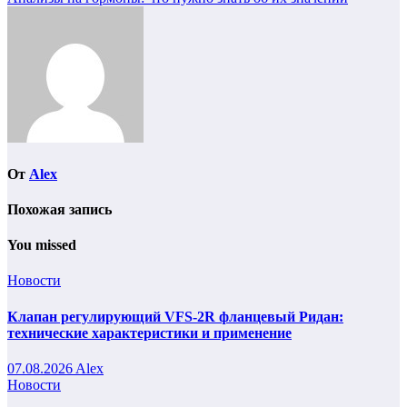
Навигация
по
записям
От
Alex
Похожая запись
You missed
Новости
Клапан регулирующий VFS-2R фланцевый Ридан:
технические характеристики и применение
07.08.2026
Alex
Новости