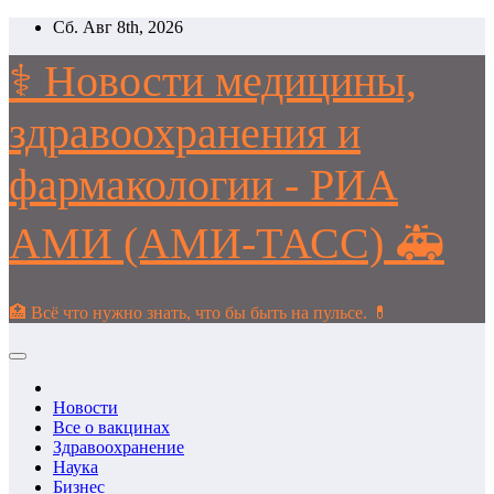
Перейти
Сб. Авг 8th, 2026
к
содержимому
⚕️ Новости медицины,
здравоохранения и
фармакологии - РИА
АМИ (АМИ-ТАСС) 🚑
🏥 Всё что нужно знать, что бы быть на пульсе. 💊
Новости
Все о вакцинах
Здравоохранение
Наука
Бизнес