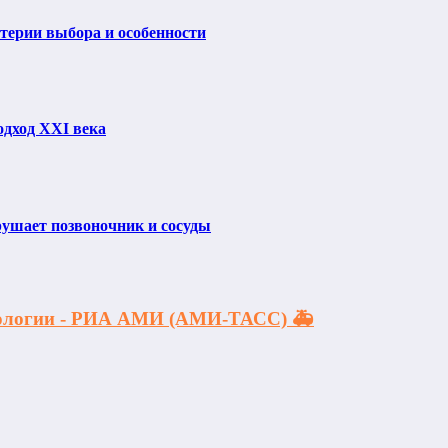
итерии выбора и особенности
одход XXI века
рушает позвоночник и сосуды
акологии - РИА АМИ (АМИ-ТАСС) 🚑