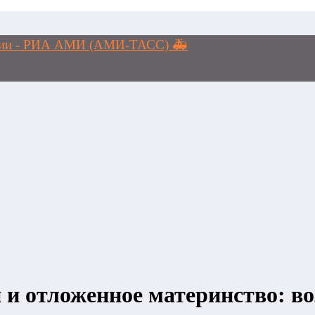
логии - РИА АМИ (АМИ-ТАСС) 🚑
 и отложенное материнство: в