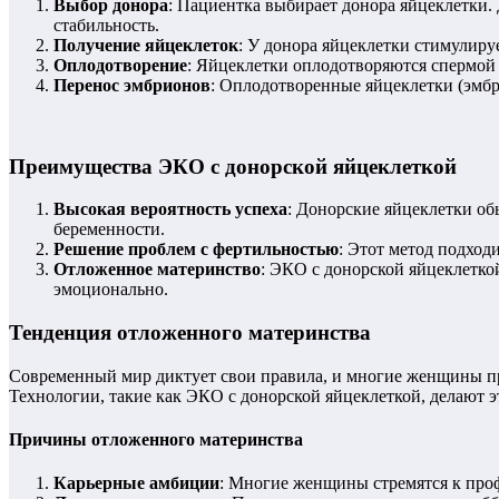
Выбор донора
: Пациентка выбирает донора яйцеклетки.
стабильность.
Получение яйцеклеток
: У донора яйцеклетки стимулируе
Оплодотворение
: Яйцеклетки оплодотворяются спермой 
Перенос эмбрионов
: Оплодотворенные яйцеклетки (эмбр
Преимущества ЭКО с донорской яйцеклеткой
Высокая вероятность успеха
: Донорские яйцеклетки о
беременности.
Решение проблем с фертильностью
: Этот метод подход
Отложенное материнство
: ЭКО с донорской яйцеклеткой
эмоционально.
Тенденция отложенного материнства
Современный мир диктует свои правила, и многие женщины пре
Технологии, такие как ЭКО с донорской яйцеклеткой, делают 
Причины отложенного материнства
Карьерные амбиции
: Многие женщины стремятся к проф