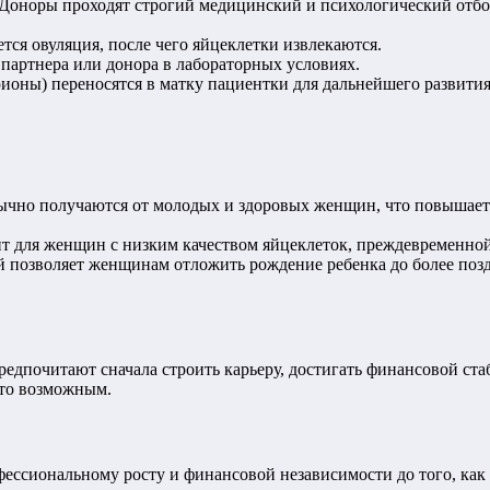
 Доноры проходят строгий медицинский и психологический отбо
тся овуляция, после чего яйцеклетки извлекаются.
партнера или донора в лабораторных условиях.
ионы) переносятся в матку пациентки для дальнейшего развития
бычно получаются от молодых и здоровых женщин, что повышае
ит для женщин с низким качеством яйцеклеток, преждевременно
 позволяет женщинам отложить рождение ребенка до более поздне
дпочитают сначала строить карьеру, достигать финансовой стаб
это возможным.
ессиональному росту и финансовой независимости до того, как 