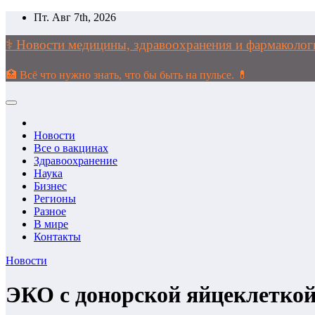
Перейти
Пт. Авг 7th, 2026
к
содержимому
⚕️ Новости медицины, здравоохранения и фармако
🏥 Всё что нужно знать, что бы быть на пульсе. 💊
Новости
Все о вакцинах
Здравоохранение
Наука
Бизнес
Регионы
Разное
В мире
Контакты
Новости
ЭКО с донорской яйцеклеткой