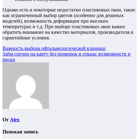
Однако есть и некоторые недостатки пластиковых окон, такие
как ограниченный выбор цветов (особенно для дешевых
моделей), возможность деформации при высоких
температурах и т.д. При выборе пластиковых окон важно
обратить внимание на качество материалов, производителя и
гарантийные условия.
Навигация
Важность выбора офтальмологической клиники
Займ срочно на карту без проверок и отказа: возможности и
по
риски
записям
От
Alex
Похожая запись