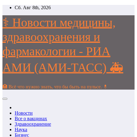
Перейти
Сб. Авг 8th, 2026
к
содержимому
⚕️ Новости медицины,
здравоохранения и
фармакологии - РИА
АМИ (АМИ-ТАСС) 🚑
🏥 Всё что нужно знать, что бы быть на пульсе. 💊
Новости
Все о вакцинах
Здравоохранение
Наука
Бизнес