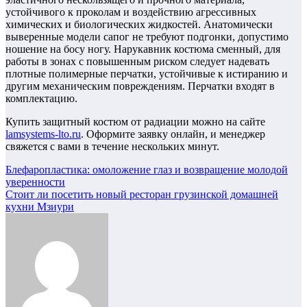
устойчивого к проколам и воздействию агрессивных
химических и биологических жидкостей. Анатомически
выверенные модели сапог не требуют подгонки, допустимо
ношение на босу ногу. Нарукавник костюма сменный, для
работы в зонах с повышенным риском следует надевать
плотные полимерные перчатки, устойчивые к истиранию и
другим механическим повреждениям. Перчатки входят в
комплектацию.
Купить защитный костюм от радиации можно на сайте
lamsystems-lto.ru
. Оформите заявку онлайн, и менеджер
свяжется с вами в течение нескольких минут.
Навигация
Блефаропластика: омоложение глаз и возвращение молодой
уверенности
по
Стоит ли посетить новый ресторан грузинской домашней
записям
кухни Мзиури