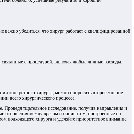
стели больного, успешные результаты и хороший
не важно убедиться, что хирург работает с квалифицированной
, связанные с процедурой, включая любые личные расходы,
ении конкретного хирурга, можно попросить второе мнение
нии всего хирургического процесса.
е. Проведя тщательное исследование, получив направления и
ые отношения между врачом и пациентом, построенные на
ром подходящего хирурга и уделяйте приоритетное внимание