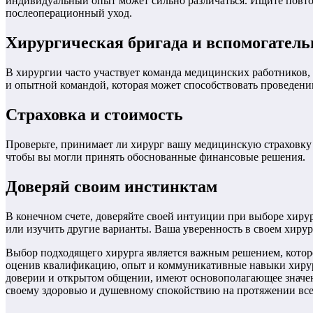
индивидуальный опыт может сильно различаться. Ищите повтор
послеоперационный уход.
Хирургическая бригада и вспомогател
В хирургии часто участвует команда медицинских работников, 
и опытной командой, которая может способствовать проведен
Страховка и стоимость
Проверьте, принимает ли хирург вашу медицинскую страховку 
чтобы вы могли принять обоснованные финансовые решения.
Доверяй своим инстинктам
В конечном счете, доверяйте своей интуиции при выборе хиру
или изучить другие варианты. Ваша уверенность в своем хирур
Выбор подходящего хирурга является важным решением, которо
оценив квалификацию, опыт и коммуникативные навыки хирург
доверии и открытом общении, имеют основополагающее значен
своему здоровью и душевному спокойствию на протяжении все