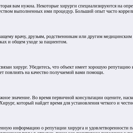
оторая вам нужна. Некоторые хирурги специализируются на опр
еством выполненных ими процедур. Больший опыт часто коррели
чащему врачу, друзьям, родственникам или другим медицински
ках и общем уходе за пациентом.
связан хирург. Убедитесь, что объект имеет хорошую репутаци
ет повлиять на качество получаемой вами помощи.
ое значение. Во время первичной консультации оцените, наско
Хирург, который найдет время для установления четкого и честн
нную информацию о репутации хирурга и удовлетворенности па