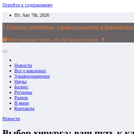
Перейти к содержимому
Пт. Авг 7th, 2026
⚕️ Новости медицины, здравоохранения и фармако
🏥 Всё что нужно знать, что бы быть на пульсе. 💊
Новости
Все о вакцинах
Здравоохранение
Наука
Бизнес
Регионы
Разное
В мире
Контакты
Новости
Выбор хирурга: ваш путь к к