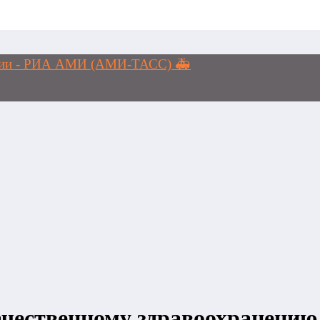
логии - РИА АМИ (АМИ-ТАСС) 🚑
ачественному здравоохранению