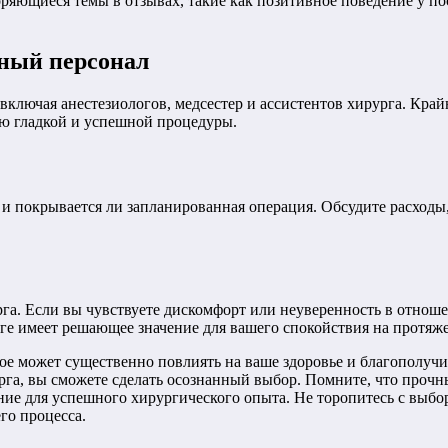
яющиеся темы в отзывах, такие как позитивное поведение у по
ьный персонал
включая анестезиологов, медсестер и ассистентов хирурга. Край
ию гладкой и успешной процедуры.
и покрывается ли запланированная операция. Обсудите расходы
рга. Если вы чувствуете дискомфорт или неуверенность в отнош
ге имеет решающее значение для вашего спокойствия на протяже
е может существенно повлиять на ваше здоровье и благополучи
а, вы сможете сделать осознанный выбор. Помните, что прочн
ие для успешного хирургического опыта. Не торопитесь с выбо
го процесса.