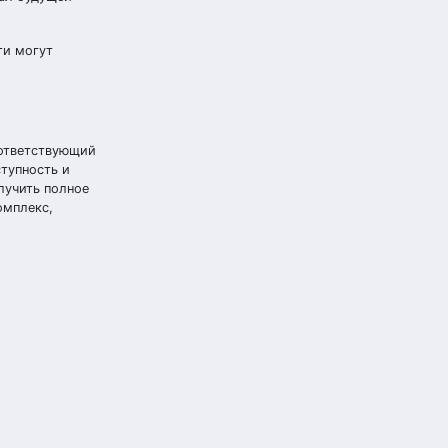
ти могут
оответствующий
тупность и
лучить полное
омплекс,