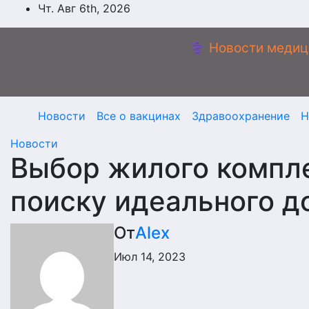
Перейти
Чт. Авг 6th, 2026
к
содержимому
⚕️ Новости медиц
Новости
Все о вакцинах
Здравоохранение
Н
Новости
Выбор жилого компле
поиску идеального д
От
Alex
Июл 14, 2023