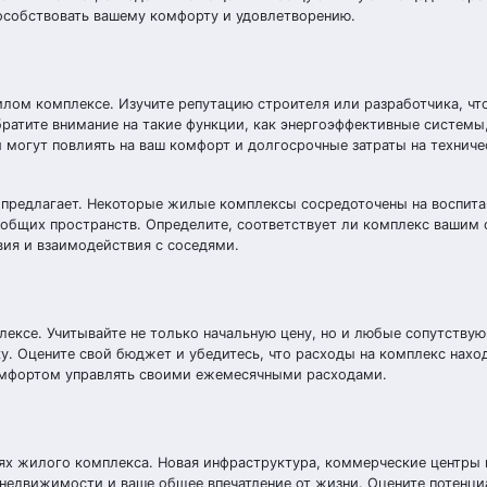
особствовать вашему комфорту и удовлетворению.
илом комплексе. Изучите репутацию строителя или разработчика, чт
ратите внимание на такие функции, как энергоэффективные системы
 могут повлиять на ваш комфорт и долгосрочные затраты на техниче
 предлагает. Некоторые жилые комплексы сосредоточены на воспита
общих пространств. Определите, соответствует ли комплекс вашим
ия и взаимодействия с соседями.
ексе. Учитывайте не только начальную цену, но и любые сопутству
ку. Оцените свой бюджет и убедитесь, что расходы на комплекс наход
комфортом управлять своими ежемесячными расходами.
ях жилого комплекса. Новая инфраструктура, коммерческие центры
 недвижимости и ваше общее впечатление от жизни. Оцените потенц