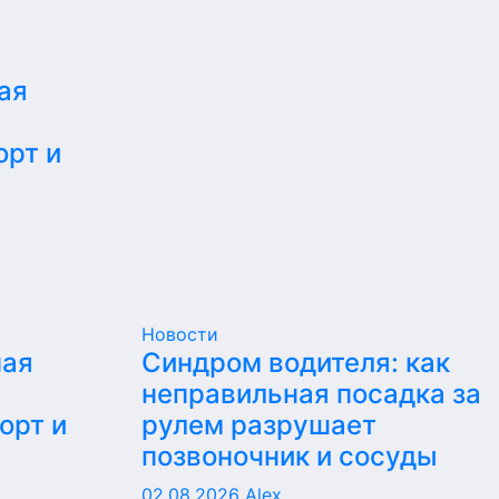
ая
орт и
Новости
ная
Синдром водителя: как
неправильная посадка за
орт и
рулем разрушает
позвоночник и сосуды
02.08.2026
Alex