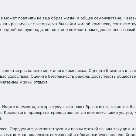
 может повлиять на ваш образ жизни и общее самочувствие. Незави
тывать различные факторы, чтобы найти жилой комплекс, соответст
ам подробное руководство, которое поможет вам сделать осознанны
, является расположение жилого комплекса. Оцените близость к ва
ас удобствам. Оцените безопасность района, доступность обществе
 магазины и зоны отдыха.
 Ищите элементы, которые улучшают ваш образ жизни, такие как ба
 Кроме того, проверьте, предоставляет ли комплекс такие услуги, 
а.
ксе. Определите, соответствуют ли планы этажей вашим текущим и
, ванных комнат, складских помещений и общую жилую площадь. Хор