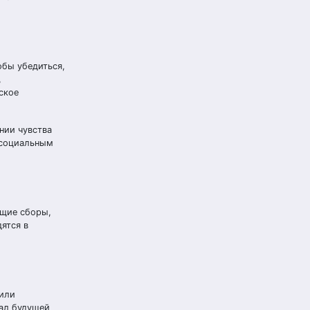
обы убедиться,
,
ское
нии чувства
 социальным
ющие сборы,
ятся в
 или
иал будущей