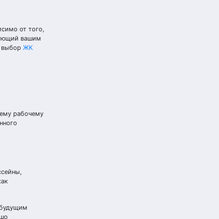
симо от того,
вующий вашим
й выбор
ЖК
шему рабочему
нного
ссейны,
как
 будущим
ошо