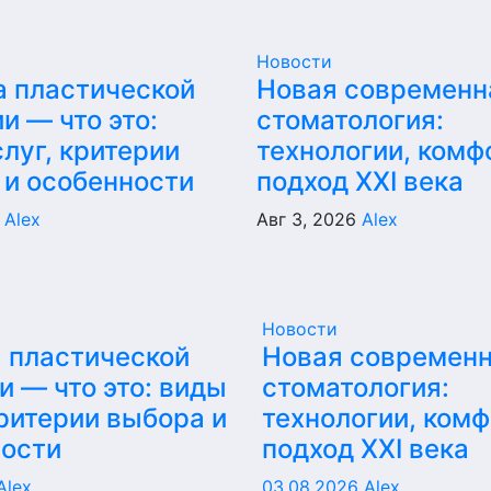
Новости
а пластической
Новая современн
и — что это:
стоматология:
луг, критерии
технологии, комф
 и особенности
подход XXI века
6
Alex
Авг 3, 2026
Alex
Новости
 пластической
Новая современ
и — что это: виды
стоматология:
критерии выбора и
технологии, комф
ности
подход XXI века
Alex
03.08.2026
Alex