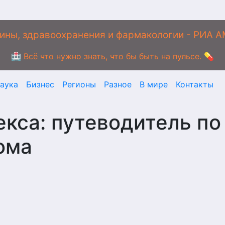
ины, здравоохранения и фармакологии - РИА 
🏥 Всё что нужно знать, что бы быть на пульсе. 💊
аука
Бизнес
Регионы
Разное
В мире
Контакты
кса: путеводитель по
ома