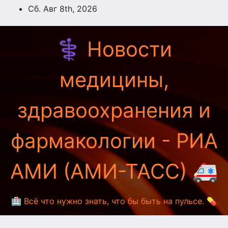
Перейти
Сб. Авг 8th, 2026
к
содержимому
⚕️ Новости
медицины,
здравоохранения и
фармакологии - РИА
АМИ (АМИ-ТАСС) 🚑
🏥 Всё что нужно знать, что бы быть на пульсе. 💊