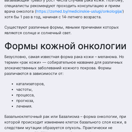
вызывающий тревогу рост числа случаев рака кожи. Поэтому,
специалисты рекомендуют проходить консультацию и прием
врача онколога (
https://zsmed.by/medicinskie-uslugi/onkologija/
)
хотя бы 1 раз в год, начиная с 14-летнего возраста.
Существуют различные формы, явными причинами которых
являются солнце и солнечный свет.
Формы кожной онкологии
Безусловно, самая известная форма рака кожи – меланома. Но
термин «рак кожи» — собирательное название для различных
злокачественных заболеваний кожного покрова. Формы
различаются в зависимости от:
катализаторов,
частоты,
процесса,
прогноза,
лечения.
Базальноклеточный рак или Базалиома – форма онкологии, при
которой происходит изменение клеток базального слоя кожи, в
следствии мутации образуется опухоль. Практически не