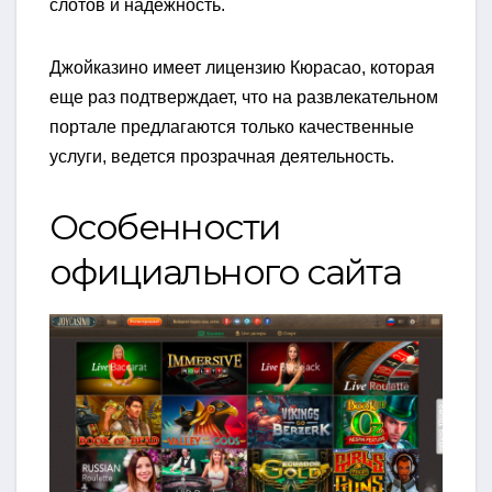
слотов и надежность.
Джойказино имеет лицензию Кюрасао, которая
еще раз подтверждает, что на развлекательном
портале предлагаются только качественные
услуги, ведется прозрачная деятельность.
Особенности
официального сайта