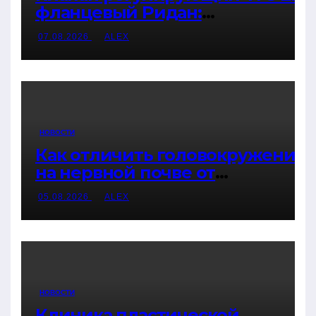
фланцевый Ридан:
технические характеристики
07.08.2026
ALEX
и применение
НОВОСТИ
Как отличить головокружение
на нервной почве от
неврологического
05.08.2026
ALEX
НОВОСТИ
Клиника пластической