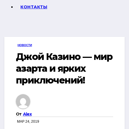
КОНТАКТЫ
НОВОСТИ
Джой Казино — мир
азарта и ярких
приключений!
От
Alex
МАР 24, 2019