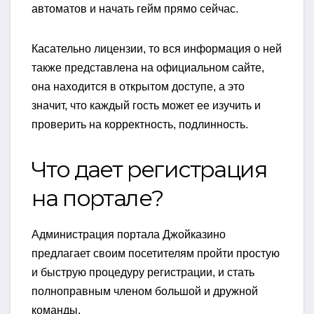
автоматов и начать гейм прямо сейчас.
Касательно лицензии, то вся информация о ней
также представлена на официальном сайте,
она находится в открытом доступе, а это
значит, что каждый гость может ее изучить и
проверить на корректность, подлинность.
Что дает регистрация
на портале?
Администрация портала Джойказино
предлагает своим посетителям пройти простую
и быструю процедуру регистрации, и стать
полноправным членом большой и дружной
команды.