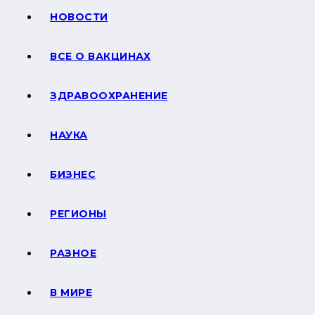
НОВОСТИ
ВСЕ О ВАКЦИНАХ
ЗДРАВООХРАНЕНИЕ
НАУКА
БИЗНЕС
РЕГИОНЫ
РАЗНОЕ
В МИРЕ