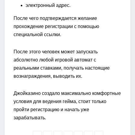
электронный адрес.
После чего подтверждается желание
прохождение регистрации с помощью
специальной ссылки.
После этого человек может запускать
абсолютно любой игровой автомат с
реальными ставками, получать настоящие
вознаграждения, выводить их.
Джойказино создало максимально комфортные
условия для ведения гейма, стоит только
пройти регистрацию и начать уже
зарабатывать.