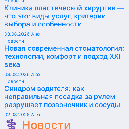
Новости
Клиника пластической хирургии —
что это: виды услуг, критерии
выбора и особенности
03.08.2026
Alex
Новости
Новая современная стоматология:
технологии, комфорт и подход XXI
века
03.08.2026
Alex
Новости
Синдром водителя: как
неправильная посадка за рулем
разрушает позвоночник и сосуды
02.08.2026
Alex
⚕️ Новости