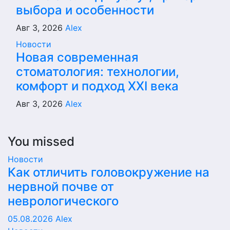
выбора и особенности
Авг 3, 2026
Alex
Новости
Новая современная
стоматология: технологии,
комфорт и подход XXI века
Авг 3, 2026
Alex
You missed
Новости
Как отличить головокружение на
нервной почве от
неврологического
05.08.2026
Alex