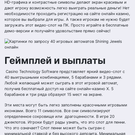
HD-графика и контрастные символы делают экран красивым и
дают игроку возможность легко выиграть реальные деньги! Нет
необходимости проходить регистрацию на сайте онлайн казино,
которое вы выбрали для игры. А также игрокам не нужно будет
загружать этот видео-слот на ПК. Просто играйте в бесплатные
демо-версии и получайте удовольствие прямо сейчас!
Геймплей и выплаты
Casino Technology Software представляет яркий видео-слот с
40 выигрышными комбинациями, 5 барабанами и 3 рядами.
Любой желающий может сыграть в этот игровой автомат,
получив бесплатный доступ на сайте онлайн-казино Х. 5
барабанов и три ряда образуют 15 мест на экране.
Эти места могут быть легко заполнены красочными игровыми
иконками. Всего 11 символов. Все они символизируют
определенное сокровище или драгоценности. В игре 20
джекпотов. Игроки будут рады узнать, что это слот для пенни.
Что это означает? Слот пенни может быть сыгран с
минимальной ставкой и без высокого депозита. Минимальная