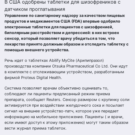
В США одобрены таблетки для шизофреников с
датчиком проглатывания
Управление по санитарному надзору за качеством пищевых
продуктов и медикаментов США (FDA) впервые одобрило
электронные таблетки для пациентов с шизофренией,
биполярным расстройством и депрессией: в них встроен
сенсор, который позволяет врачу убедиться в том, что
лекарство принято должным образом и отследить таблетку с
помощью внешнего устройства.
Речь идет о таблетках Abilify MyCite (Арипипразол)
производства компании Otsuka Pharmaceutical Co Ltd. Они идут
в комплекте с отслеживающим устройством, разработанным
фирмой Proteus Digital Health.
Система позволяет врачам объективно оценивать то,
соблюдают ли пациенты предписанный режим приема
препарата, сообщает Reuters. Сенсор размером с крупинку соли
активируется при воздействии желудочного сока и посылает
сигнал на внешнее устройство-патч, которое уже передает
информацию на мобильное приложение. Пациенты ( и врачи,
если имеют доступ к этому приложению) могут таким образом
вести журнал приема таблеток.