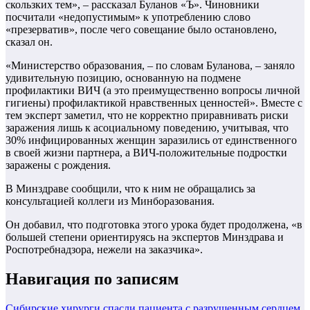
скользких тем», – рассказал Буланов «Ъ». Чиновники
посчитали «недопустимым» к употреблению слово
«презерватив», после чего совещание было остановлено,
сказал он.
«Министерство образования, – по словам Буланова, – заняло
удивительную позицию, основанную на подмене
профилактики ВИЧ (а это преимущественно вопросы личной
гигиены) профилактикой нравственных ценностей». Вместе с
тем эксперт заметил, что не корректно приравнивать риски
заражения лишь к асоциальному поведению, учитывая, что
30% инфицированных женщин заразились от единственного
в своей жизни партнера, а ВИЧ-положительные подростки
заражены с рождения.
В Минздраве сообщили, что к ним не обращались за
консультацией коллеги из Минборазования.
Он добавил, что подготовка этого урока будет продолжена, «в
большей степени ориентируясь на экспертов Минздрава и
Роспотребнадзора, нежели на заказчика».
Навигация по записям
Сибирские хирурги спасли пациента с разрушенным сердцем