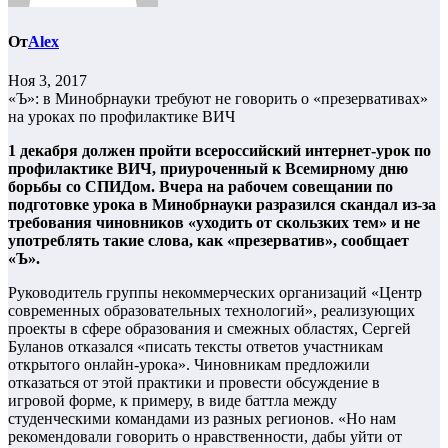
От
Alex
Ноя 3, 2017
«Ъ»: в Минобрнауки требуют не говорить о «презервативах»
на уроках по профилактике ВИЧ
1 декабря должен пройти всероссийский интернет-урок по
профилактике ВИЧ, приуроченный к Всемирному дню
борьбы со СПИДом. Вчера на рабочем совещании по
подготовке урока в Минобрнауки разразился скандал из-за
требования чиновников «уходить от скользких тем» и не
употреблять такие слова, как «презерватив», сообщает
«Ъ».
Руководитель группы некоммерческих организаций «Центр
современных образовательных технологий», реализующих
проекты в сфере образования и смежных областях, Сергей
Буланов отказался «писать тексты ответов участникам
открытого онлайн-урока». Чиновникам предложили
отказаться от этой практики и провести обсуждение в
игровой форме, к примеру, в виде баттла между
студенческими командами из разных регионов. «Но нам
рекомендовали говорить о нравственности, дабы уйти от